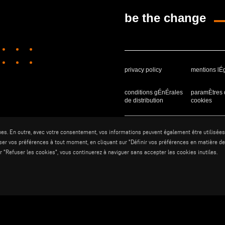
be the change
privacy policy
mentions lÉ
conditions gÉnÉrales
paramÈtres 
de distribution
cookies
Voilàp S.p.a. - Via Archimede, 10 - 
ues. En outre, avec votre consentement, vos informations peuvent également être utilisées 
er vos préférences à tout moment, en cliquant sur "Définir vos préférences en matière de 
sur "Refuser les cookies", vous continuerez à naviguer sans accepter les cookies inutiles.