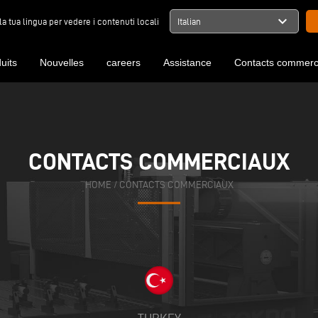
expand_more
la tua lingua per vedere i contenuti locali
Italian
uits
Nouvelles
careers
Assistance
Contacts commerc
CONTACTS COMMERCIAUX
CONTACTS COMMERCIAUX
HOME
HOME
/
/
CONTACTS COMMERCIAUX
CONTACTS COMMERCIAUX