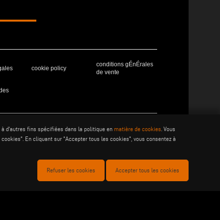
conditions gÉnÉrales
gales
cookie policy
de vente
des
41019 Soliera (MO) - ITALY - C.F - P.IVA 02057270361
à d'autres fins spécifiées dans la politique en
matière de cookies
. Vous
cookies". En cliquant sur "Accepter tous les cookies", vous consentez à
Refuser les cookies
Accepter tous les cookies