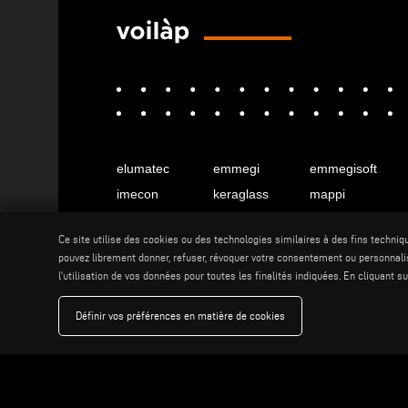
elumatec
emmegi
emmegisoft
imecon
keraglass
mappi
motiqa
pladway
someco
Ce site utilise des cookies ou des technologies similaires à des fins techniq
stuga
stürtz
tekna
pouvez librement donner, refuser, révoquer votre consentement ou personnalis
voilàp
voilàpdigital
l'utilisation de vos données pour toutes les finalités indiquées. En cliquant 
Définir vos préférences en matière de cookies
Français
info@tekna.it