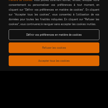
consentement ou personnaliser vos préférences à tout moment, en
cliquant sur "Définir vos préférences en matière de cookies". En cliquant
be the change
sur "Accepter tous les cookies", vous consentez à l'utilisation de vos
données pour toutes les finalités indiquées. En cliquant sur "Refuser les
cookies", vous continuerez à naviguer sans accepter les cookies inutiles.
privacy policy
mentions lÉgales
Définir vos préférences en matière de cookies
conditions gÉnÉrales de
cookie policy
vente
conditions gÉnÉrales de
Refuser les cookies
paramÈtres des cookies
distribution
Accepter tous les cookies
Voilàp S.p.a. - Via Archimede, 10 - 41019 Soliera (MO) - ITALY
- C.F - P.IVA 02057270361