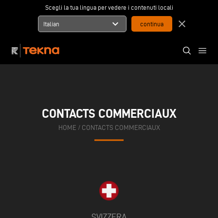
Scegli la tua lingua per vedere i contenuti locali
expand_more
close
Italian
CONTACTS COMMERCIAUX
HOME
/
CONTACTS COMMERCIAUX
SVIZZERA