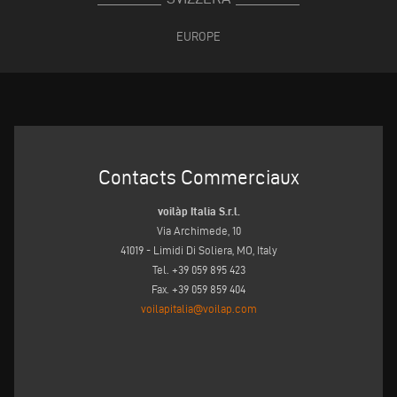
EUROPE
Contacts Commerciaux
voilàp Italia S.r.l.
Via Archimede, 10
41019 - Limidi Di Soliera, MO, Italy
Tel. +39 059 895 423
Fax. +39 059 859 404
voilapitalia@voilap.com