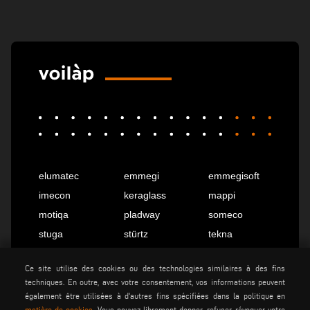
elumatec
emmegi
emmegisoft
imecon
keraglass
mappi
motiqa
pladway
someco
stuga
stürtz
tekna
voilàp
voilàpdigital
Ce site utilise des cookies ou des technologies similaires à des fins
techniques. En outre, avec votre consentement, vos informations peuvent
également être utilisées à d'autres fins spécifiées dans la politique en
Français
info@tekna.it
matière de cookies
. Vous pouvez librement donner, refuser, révoquer votre