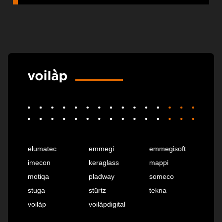
elumatec
emmegi
emmegisoft
imecon
keraglass
mappi
motiqa
pladway
someco
stuga
stürtz
tekna
voilàp
voilàpdigital