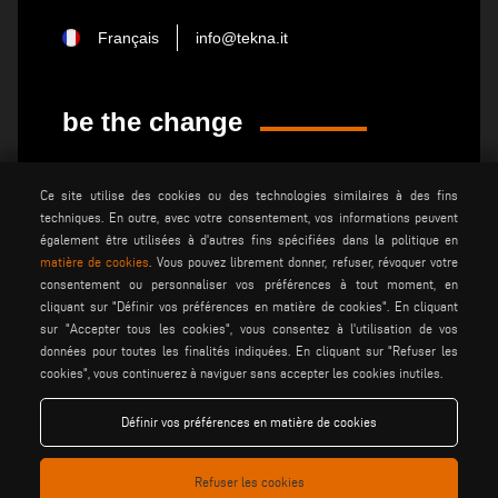
Français
info@tekna.it
be the change
privacy policy
mentions lÉgales
Ce site utilise des cookies ou des technologies similaires à des fins
techniques. En outre, avec votre consentement, vos informations peuvent
conditions gÉnÉrales de
cookie policy
vente
également être utilisées à d'autres fins spécifiées dans la politique en
matière de cookies
. Vous pouvez librement donner, refuser, révoquer votre
conditions gÉnÉrales de
paramÈtres des cookies
consentement ou personnaliser vos préférences à tout moment, en
distribution
cliquant sur "Définir vos préférences en matière de cookies". En cliquant
sur "Accepter tous les cookies", vous consentez à l'utilisation de vos
données pour toutes les finalités indiquées. En cliquant sur "Refuser les
Voilàp S.p.a. - Via Archimede, 10 - 41019 Soliera (MO) - ITALY
cookies", vous continuerez à naviguer sans accepter les cookies inutiles.
- C.F - P.IVA 02057270361
Définir vos préférences en matière de cookies
Refuser les cookies