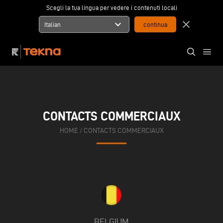
Scegli la tua lingua per vedere i contenuti locali
expand_more
close
Italian
CONTACTS COMMERCIAUX
HOME
/
CONTACTS COMMERCIAUX
BELGIUM