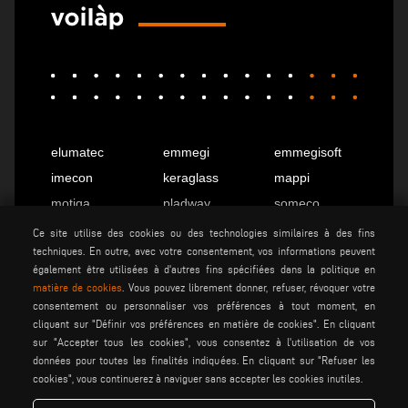
elumatec
emmegi
emmegisoft
imecon
keraglass
mappi
motiqa
pladway
someco
stuga
stürtz
tekna
Ce site utilise des cookies ou des technologies similaires à des fins
techniques. En outre, avec votre consentement, vos informations peuvent
voilàp
voilàpdigital
également être utilisées à d'autres fins spécifiées dans la politique en
matière de cookies
. Vous pouvez librement donner, refuser, révoquer votre
consentement ou personnaliser vos préférences à tout moment, en
Français
info@tekna.it
cliquant sur "Définir vos préférences en matière de cookies". En cliquant
sur "Accepter tous les cookies", vous consentez à l'utilisation de vos
données pour toutes les finalités indiquées. En cliquant sur "Refuser les
cookies", vous continuerez à naviguer sans accepter les cookies inutiles.
be the change