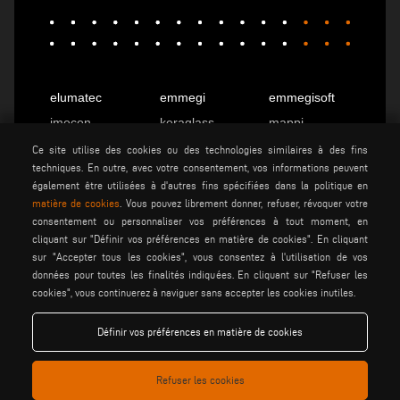
elumatec
emmegi
emmegisoft
imecon
keraglass
mappi
motiqa
pladway
someco
Ce site utilise des cookies ou des technologies similaires à des fins
techniques. En outre, avec votre consentement, vos informations peuvent
stuga
stürtz
tekna
également être utilisées à d'autres fins spécifiées dans la politique en
voilàp
voilàpdigital
matière de cookies
. Vous pouvez librement donner, refuser, révoquer votre
consentement ou personnaliser vos préférences à tout moment, en
cliquant sur "Définir vos préférences en matière de cookies". En cliquant
sur "Accepter tous les cookies", vous consentez à l'utilisation de vos
Français
info@tekna.it
données pour toutes les finalités indiquées. En cliquant sur "Refuser les
cookies", vous continuerez à naviguer sans accepter les cookies inutiles.
be the change
Définir vos préférences en matière de cookies
Refuser les cookies
privacy policy
mentions lÉgales