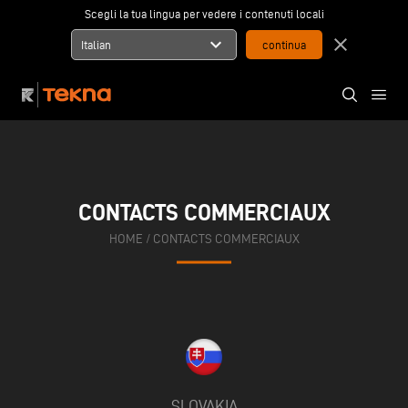
Scegli la tua lingua per vedere i contenuti locali
expand_more
close
Italian
CONTACTS COMMERCIAUX
HOME
/
CONTACTS COMMERCIAUX
SLOVAKIA