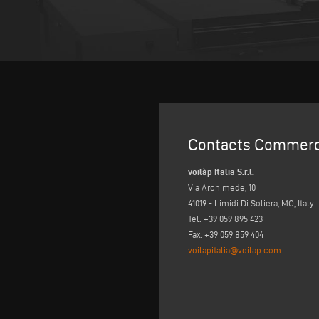
Contacts Commerc
voilàp Italia S.r.l.
Via Archimede, 10
41019 - Limidi Di Soliera, MO, Italy
Tel. +39 059 895 423
Fax. +39 059 859 404
voilapitalia@voilap.com