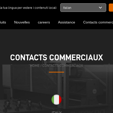
expand_more
la tua lingua per vedere i contenuti locali
Italian
uits
Nouvelles
careers
Assistance
Contacts commerc
CONTACTS COMMERCIAUX
CONTACTS COMMERCIAUX
HOME
HOME
/
/
CONTACTS COMMERCIAUX
CONTACTS COMMERCIAUX