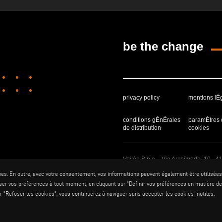
be the change
privacy policy
mentions lÉ
conditions gÉnÉrales
paramÈtres 
de distribution
cookies
Voilàp S.p.a. - Via Archimede, 10 - 
ues. En outre, avec votre consentement, vos informations peuvent également être utilisées 
er vos préférences à tout moment, en cliquant sur "Définir vos préférences en matière de 
sur "Refuser les cookies", vous continuerez à naviguer sans accepter les cookies inutiles.