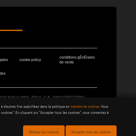
conditions gÉnÉrales
gales
cookie policy
de vente
des
41019 Soliera (MO) - ITALY - C.F - P.IVA 02057270361
à d'autres fins spécifiées dans la politique en
matière de cookies
. Vous
cookies". En cliquant sur "Accepter tous les cookies", vous consentez à
Refuser les cookies
Accepter tous les cookies