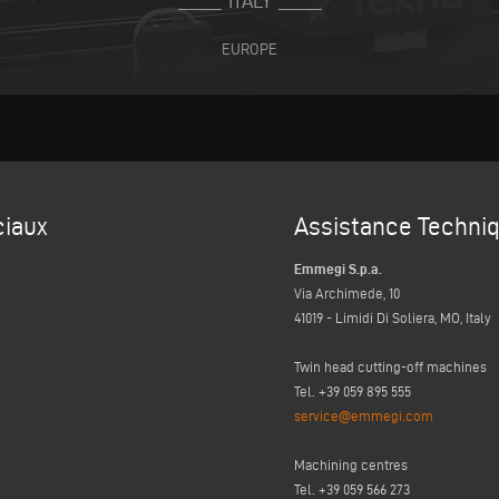
ITALY
EUROPE
iaux
Assistance Techni
Emmegi S.p.a.
Via Archimede, 10
41019 - Limidi Di Soliera, MO, Italy
Twin head cutting-off machines
Tel. +39 059 895 555
service@emmegi.com
Machining centres
Tel. +39 059 566 273