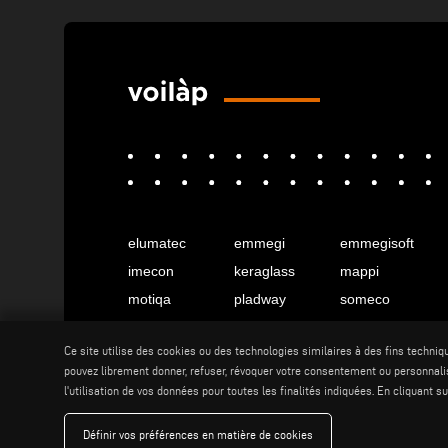
elumatec
emmegi
emmegisoft
imecon
keraglass
mappi
motiqa
pladway
someco
stuga
stürtz
tekna
Ce site utilise des cookies ou des technologies similaires à des fins techniq
voilàp
voilàpdigital
pouvez librement donner, refuser, révoquer votre consentement ou personnalis
l'utilisation de vos données pour toutes les finalités indiquées. En cliquant 
Français
info@tekna.it
Définir vos préférences en matière de cookies