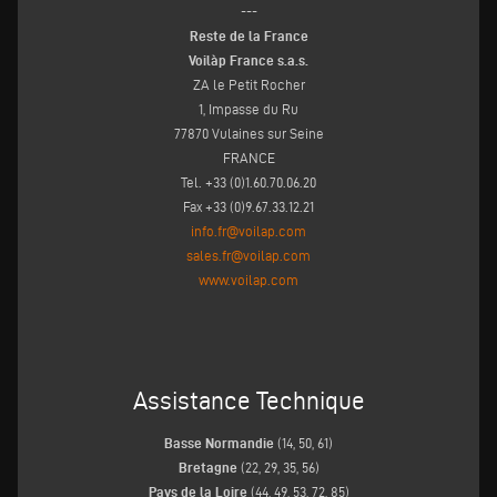
---
Reste de la France
Voilàp France s.a.s.
ZA le Petit Rocher
1, Impasse du Ru
77870 Vulaines sur Seine
FRANCE
Tel. +33 (0)1.60.70.06.20
Fax +33 (0)9.67.33.12.21
info.fr@voilap.com
sales.fr@voilap.com
www.voilap.com
Assistance Technique
Basse Normandie
(14, 50, 61)
Bretagne
(22, 29, 35, 56)
Pays de la Loire
(44, 49, 53, 72, 85)