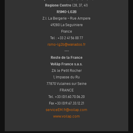
Regione Centre
(28, 37, 41)
RSMO-LG2B
Z.I. La Bergerie – Rue Ampere
49280 La Seguiniere
France
Tel : +33 2 41 56 00 77
rsmo-lg2b@wanadoo.fr
---
Reste de la France
Voilàp France s.a.s.
ZA le Petit Rocher
1, Impasse du Ru
77870 Vulaines sur Seine
FRANCE
Tel. +33 (0)1.60.70.06.20
Fax +33 (0)9.67.33.12.21
serviceEM.fr@voilap.com
www.voilap.com