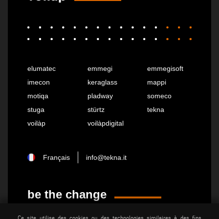
elumatec
emmegi
emmegisoft
imecon
keraglass
mappi
motiqa
pladway
someco
stuga
stürtz
tekna
voilàp
voilàpdigital
Français
info@tekna.it
be the change
Ce site utilise des cookies ou des technologies similaires à des fins