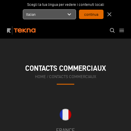
Scegli la tua lingua per vedere i contenuti locali
expand_more
close
Italian
CONTACTS COMMERCIAUX
HOME
/
CONTACTS COMMERCIAUX
FRANCE