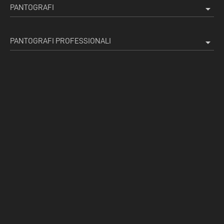
PANTOGRAFI
arrow_drop_down
PANTOGRAFI PROFESSIONALI
arrow_drop_down