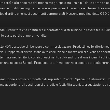
Fornitore) e altre società del medesimo gruppo o tra una o più delle prime ed ope
ano e modificano ogni altre diversa previsione. Il Fornitore e il Rivenditore son
oduli d’ordine o nei suoi documenti commerciali. Nessuna modifica delle CGD è eff
Rivenditore che costituisce il contratto di distribuzione in essere tra le Parti e 
o tra le parti è di mera rivendita.
iritto NON esclusivo di rivendere e commercializzare i Prodotti nel Territorio ne
io. Il rapporto di distribuzione avrà esecuzione a mezzo ordini di vendita accett
ente finale nel Territorio con riconoscimento al Rivenditore di una indennità di 
con una apposita Scheda Procacciatore. In mancanza di accordo si applicherann
e esecuzione a ordini di prodotti o di impianti di Prodotti Speciali/Customizzati. I
so accordo tutti i costi tecnici di studio e fattibilità tecnica, progettazione e 