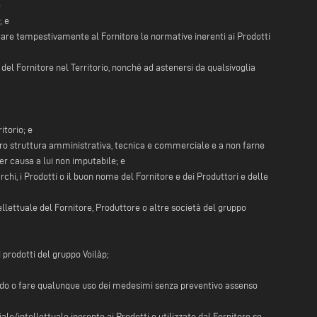
e
; e
nicare tempestivamente al Fornitore le normative inerenti ai Prodotti
del Fornitore nel Territorio, nonché ad astenersi da qualsivoglia
itorio; e
la loro struttura amministrativa, tecnica e commerciale e a non farne
r causa a lui non imputabile; e
Marchi, i Prodotti o il buon nome del Fornitore e dei Produttori e delle
ntellettuale del Fornitore, Produttore o altre società del gruppo
 prodotti del gruppo Voilàp;
orredo o fare qualunque uso dei medesimi senza preventivo assenso
iale/intellettuale inerente ai Prodotti o utilizzato dal Fornitore se