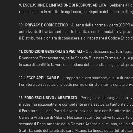
9. ESCLUSIONE E LIMITAZIONE DI RESPONSABILITÀ
- Sebbene il For
responsabilità in merito. In ogni caso, nel rispetto delle norme di l
10. PRIVACY E CODICE ETICO
– Ai sensi delle norme vigenti (GDPR e c
autorizzato il trattamento per le finalità e con le modalità ivi previs
Il Distriburore dichiara di conoscere e di rispettare il Codice Etico d
11. CONDIZIONI GENERALI E SPECIALI
- Costituiscono parte integran
Rivenditore/Procacciatore, nella Scheda Business Terms e quelle p
In caso di conflitto la versione italiana delle condizioni generali pre
12. LEGGE APPLICABILE
- Il rapporto di distribuzione, quello di int
Fornitore con l’esclusione delle norme di diritto internazionale privato
13. FORO ESCLUSIVO / ARBITRATO
- Per ogni e qualsivoglia controve
medesima nazionalità, è competente in via esclusiva l’autorità giudizi
il Fornitore; (iii) con Parti di diversa nazionalità e con Fornitore i
Camera Arbitrale di Milano. Nel caso in cui il tentativo fallisca, le
secondo il Regolamento della Camera Arbitrale di Milano, da un arbit
Stati. La sede dell'arbitrato sarà Milano. La lingua dell'arbitrato sarà