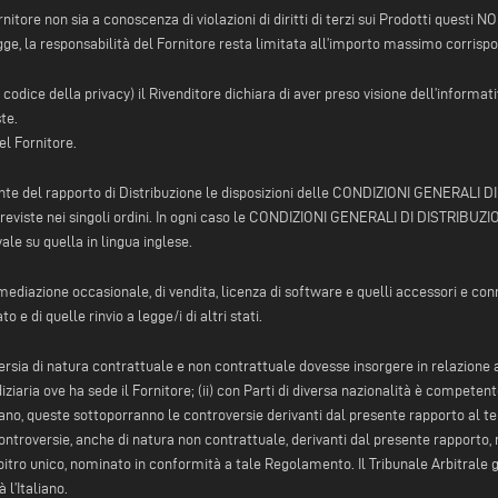
nitore non sia a conoscenza di violazioni di diritti di terzi sui Prodotti questi
egge, la responsabilità del Fornitore resta limitata all’importo massimo corrisp
odice della privacy) il Rivenditore dichiara di aver preso visione dell’informativ
te.
el Fornitore.
te del rapporto di Distribuzione le disposizioni delle CONDIZIONI GENERALI DI 
reviste nei singoli ordini. In ogni caso le CONDIZIONI GENERALI DI DISTRIBU
vale su quella in lingua inglese.
ermediazione occasionale, di vendita, licenza di software e quelli accessori e con
 e di quelle rinvio a legge/i di altri stati.
rsia di natura contrattuale e non contrattuale dovesse insorgere in relazione al
aria ove ha sede il Fornitore; (ii) con Parti di diversa nazionalità è competente 
taliano, queste sottoporranno le controversie derivanti dal presente rapporto al te
 controversie, anche di natura non contrattuale, derivanti dal presente rapporto,
ro unico, nominato in conformità a tale Regolamento. Il Tribunale Arbitrale giud
 l’Italiano.