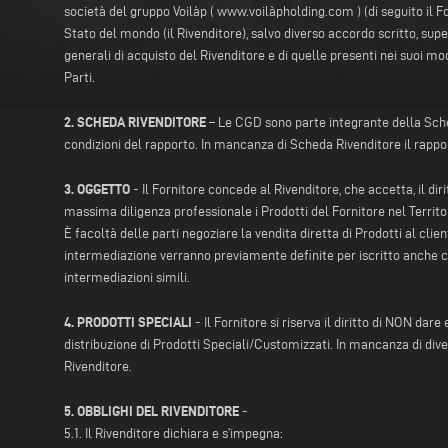
società del gruppo Voilàp (
www.voilàpholding.com
) (di seguito il 
Stato del mondo (il Rivenditore), salvo diverso accordo scritto, super
generali di acquisto del Rivenditore e di quelle presenti nei suoi m
Parti.
2. SCHEDA RIVENDITORE
– Le CGD sono parte integrante della Scheda 
condizioni del rapporto. In mancanza di Scheda Rivenditore il rapport
3. OGGETTO
- Il Fornitore concede al Rivenditore, che accetta, il d
massima diligenza professionale i Prodotti del Fornitore nel Territor
È facoltà delle parti negoziare la vendita diretta di Prodotti al cli
intermediazione verranno previamente definite per iscritto anche 
intermediazioni simili.
4. PRODOTTI SPECIALI
- Il Fornitore si riserva il diritto di NON dar
distribuzione di Prodotti Speciali/Customizzati. In mancanza di diver
Rivenditore.
5. OBBLIGHI DEL RIVENDITORE
-
5.1. Il Rivenditore dichiara e s’impegna: