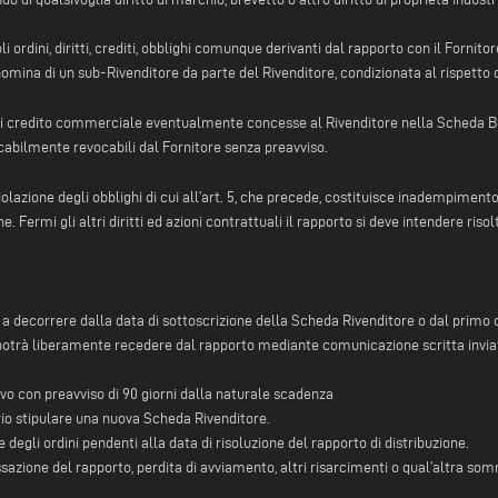
oli ordini, diritti, crediti, obblighi comunque derivanti dal rapporto con il Forni
 nomina di un sub-Rivenditore da parte del Rivenditore, condizionata al rispetto d
i credito commerciale eventualmente concesse al Rivenditore nella Scheda Bus
cabilmente revocabili dal Fornitore senza preavviso.
olazione degli obblighi di cui all’art. 5, che precede, costituisce inadempiment
ne. Fermi gli altri diritti ed azioni contrattuali il rapporto si deve intendere r
ni a decorrere dalla data di sottoscrizione della Scheda Rivenditore o dal primo 
 potrà liberamente recedere dal rapporto mediante comunicazione scritta inviata
ovo con preavviso di 90 giorni dalla naturale scadenza
rio stipulare una nuova Scheda Rivenditore.
e degli ordini pendenti alla data di risoluzione del rapporto di distribuzione.
essazione del rapporto, perdita di avviamento, altri risarcimenti o qual’altra so