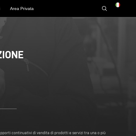
i
Area Privata
ZIONE
orti continuativi di vendita di prodotti e servizi tra una o più