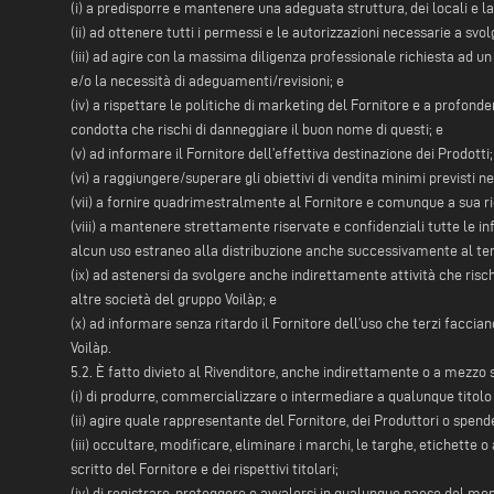
(i) a predisporre e mantenere una adeguata struttura, dei locali e l
(ii) ad ottenere tutti i permessi e le autorizzazioni necessarie a svo
(iii) ad agire con la massima diligenza professionale richiesta ad u
e/o la necessità di adeguamenti/revisioni; e
(iv) a rispettare le politiche di marketing del Fornitore e a profon
condotta che rischi di danneggiare il buon nome di questi; e
(v) ad informare il Fornitore dell’effettiva destinazione dei Prodotti;
(vi) a raggiungere/superare gli obiettivi di vendita minimi previsti 
(vii) a fornire quadrimestralmente al Fornitore e comunque a sua rich
(viii) a mantenere strettamente riservate e confidenziali tutte le inf
alcun uso estraneo alla distribuzione anche successivamente al ter
(ix) ad astenersi da svolgere anche indirettamente attività che rischino
altre società del gruppo Voilàp; e
(x) ad informare senza ritardo il Fornitore dell’uso che terzi facciano
Voilàp.
5.2. È fatto divieto al Rivenditore, anche indirettamente o a mezzo 
(i) di produrre, commercializzare o intermediare a qualunque titolo b
(ii) agire quale rappresentante del Fornitore, dei Produttori o spend
(iii) occultare, modificare, eliminare i marchi, le targhe, etichett
scritto del Fornitore e dei rispettivi titolari;
(iv) di registrare, proteggere o avvalersi in qualunque paese del mond