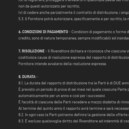
non da questi autorizzato per iscritto;
(v) di cedere anche parzialmente il contratto di distribuzione, i sing
5.3. Il Fornitore potrà autorizzare, specificamente e per iscritto, la
6. CONDIZIONI DI PAGAMENTO
- Condizioni di pagamento o forme d
credito, sono di natura temporanea, sempre modificabili ed insinda
7. RISOLUZIONE
- Il Rivenditore dichiara e riconosce che ciascuna vi
costituisce causa di risoluzione espressa del rapporto di distribuzio
Fornitore intende avvalersi della risoluzione espressa.
8. DURATA
-
8.1. La durata del rapporto di distribuzione tra le Parti è di DUE an
È previsto un periodo di prova di sei mesi nel quale ciascuna Parte
automaticamente per un anno e così per i successivi.
È facoltà di ciascuna delle Parti recedere a mezzo disdetta di rinn
Al termine del quinto anno il rapporto avrà termine e sarà necessa
8.2. In ogni caso le Parti potranno definire la gestione delle offerte 
8.3. È escluso qualsivoglia diritto del Rivenditore ad indennità di c