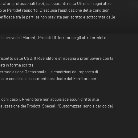
ratori professionali terzi, sia operanti nella UE che in ogni altro
o le Partidel rapporto. E’ esclusa l’applicazione delle condizioni
icace tra le parti se non prevista per iscritto e sottocritta dalle
prevede i Marchi, i Prodotti, il Territorioe gli altri termini e
l rispetto delle CGD. Il Rivenditore s’impegna a promuovere con la
ati in forma scritta.
intermediazione Occasionale. Le condizioni del rapporto di
o le condizioni usualmente praticate dal Fornitore per
n ogni caso il Rivenditore non acquisisce alcun diritto alla
realizzazione dei Prodotti Speciali /Customizzati sono a carico del