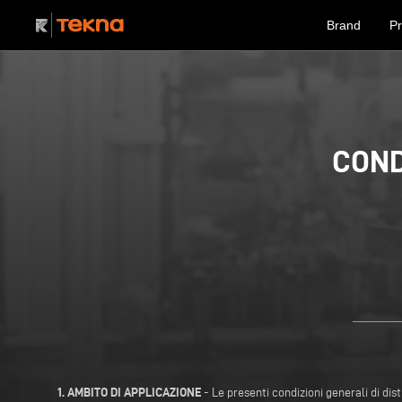
Brand
Pr
COND
1. AMBITO DI APPLICAZIONE
- Le presenti condizioni generali di dis