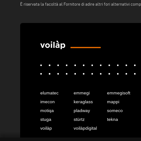
È riservata la facoltà al Fornitore di adire altri fori alternativi comp
elumatec
emmegi
emmegisoft
imecon
keraglass
mappi
motiqa
pladway
someco
stuga
stürtz
tekna
voilàp
voilàpdigital