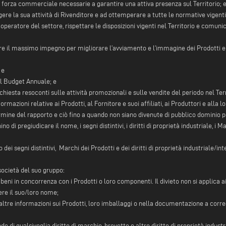
a forza commerciale necessarie a garantire una attiva presenza sul Territorio; 
lgere la sua attività di Rivenditore e ad ottemperare a tutte le normative vigenti
n operatore del settore, rispettare le disposizioni vigenti nel Territorio e comu
dere il massimo impegno per migliorare l’avviamento e l’immagine dei Prodotti e 
 e
nel Budget Annuale; e
iesta resoconti sulle attività promozionali e sulle vendite del periodo nel Terr
ormazioni relative ai Prodotti, al Fornitore e suoi affiliati, ai Produttori e al
mine del rapporto e ciò fino a quando non siano divenute di pubblico dominio pe
 di pregiudicare il nome, i segni distintivi, i diritti di proprietà industriale, i 
 dei segni distintivi, Marchi dei Prodotti e dei diritti di proprietà industriale/i
società del suo gruppo:
eni in concorrenza con i Prodotti o loro componenti. Il divieto non si applica ai
ere il suo/loro nome;
e o altre informazioni sui Prodotti, loro imballaggi o nella documentazione a c
o di qualsivoglia diritto di marchio, brevetto o altro diritto di proprietà industr