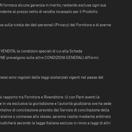
 NON fornisce alcuna garanzia in merito, restando esclusa ogni sua
ondente al prezzo netto di vendita incassato per il Prodotto.
a sulla tutela dei dati personali (Privacy) del Fornitore e di averne
VENDITA, le condizioni speciali di cui alla Scheda
ZIONE prevalgono sulle altre CONDIZIONI GENERALI difformi.
nessi sono regolati dalle leggi sostanziali vigenti nel paese del
 rapporto tra Fornitore e Rivenditore: (i) con Parti aventi la
in via esclusiva la giurisdizione e l’autorità giudiziaria ove ha sede
ntativo di conciliazione previsto dal Servizio di conciliazione della
 relative o connesse allo stesso, saranno risolte mediante arbitrato
icherà secondo la legge Italiana escluso in rinvio a leggi di altri