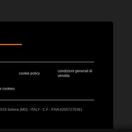
condizioni generali di
cookie policy
vendita
e cookies
41019 Soliera (MO) - ITALY - C.F - P.IVA 02057270361