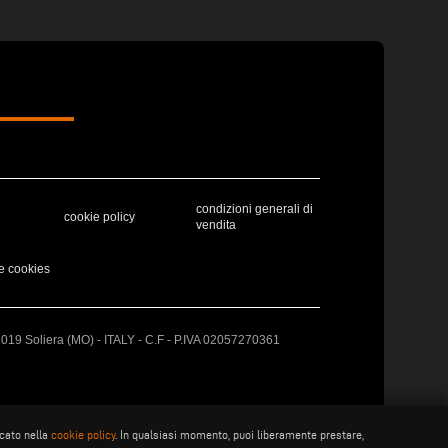
condizioni generali di
cookie policy
vendita
e cookies
41019 Soliera (MO) - ITALY - C.F - P.IVA 02057270361
icato nella
cookie policy
. In qualsiasi momento, puoi liberamente prestare,