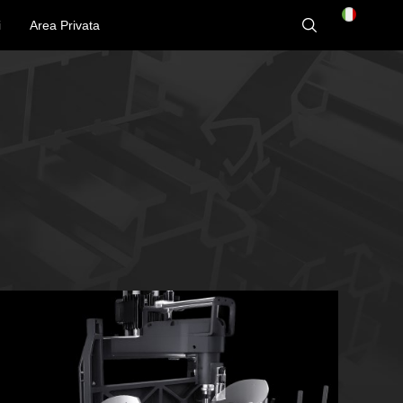
i
Area Privata