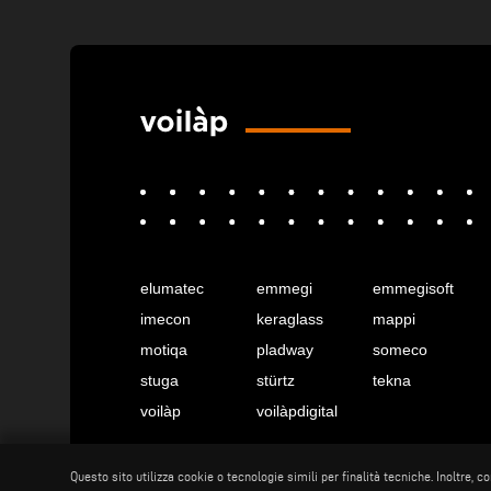
elumatec
emmegi
emmegisoft
imecon
keraglass
mappi
motiqa
pladway
someco
stuga
stürtz
tekna
voilàp
voilàpdigital
Questo sito utilizza cookie o tecnologie simili per finalità tecniche. Inoltre, 
Italiano
info@tekna.it