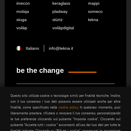
imecon
keraglass
mappi
motiqa
pladway
someco
stuga
stürtz
tekna
voilàp
voilàpdigital
Italiano
info@tekna.it
be the change
privacy policy
note legali
Questo sito utilizza cookie o tecnologie simili per finalità tecniche. Inoltre,
cookie policy
condizioni generali di vendita
con il tuo consenso i tuoi dati possono essere utilizzati anche per altre
condizioni generali di
finalità, come specificato nella
cookie policy
. In qualsiasi momento, puoi
impostazione cookies
distribuzione
liberamente prestare, rifiutare o revocare il tuo consenso, personalizzando
le tue preferenze cliccando sul pulsante “Imposta cookie”. Cliccando sul
pulsante "Accetta tutti i cookie " acconsenti all'uso dei tuoi dati per tutte le
finalità indicate. Cliccando su “Rifiuta i cookie”, proseguirai la navigazione