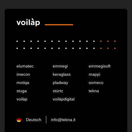
elumatec
emmegi
emmegisoft
imecon
keraglass
mappi
motiqa
pladway
someco
stuga
stürtz
tekna
voilàp
voilàpdigital
Deutsch
info@tekna.it