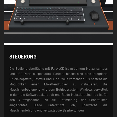
STEUERUNG
Die Bedieneroberfläche mit Farb-LCD ist mit einem Netzanschluss
und USB-Ports ausgestattet. Darüber hinaus sind eine integrierte
Druckknopftafel, Tastatur und eine Maus vorhanden. Es besteht die
Möglichkeit einen Etikettendrucker zu installieren. Die
Maschinenbedienung wird vom Betriebssystem Windows verwaltet,
in dem die Softwarepakete Job und Blade installiert sind: Job ist für
den Auftragseditor und die Optimierung der Schnittlisten
eingerichtet, Blade unterstützt Job, überwacht die
Maschinenführung und verwaltet die Bearbeitungen.