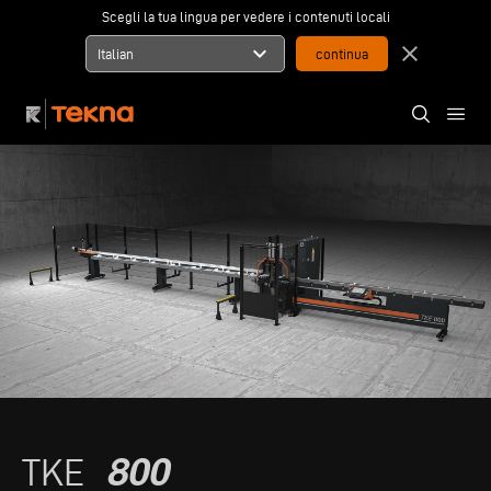
Scegli la tua lingua per vedere i contenuti locali
expand_more
close
Italian
800
TKE