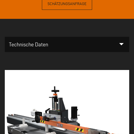
SCHÄTZUNGSANFRAGE
arrow_drop_down
Technische Daten