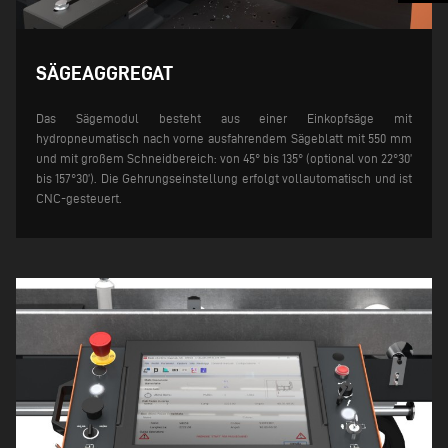
SÄGEAGGREGAT
Das Sägemodul besteht aus einer Einkopfsäge mit
hydropneumatisch nach vorne ausfahrendem Sägeblatt mit 550 mm
und mit großem Schneidbereich: von 45° bis 135° (optional von 22°30’
bis 157°30’). Die Gehrungseinstellung erfolgt vollautomatisch und ist
CNC-gesteuert.