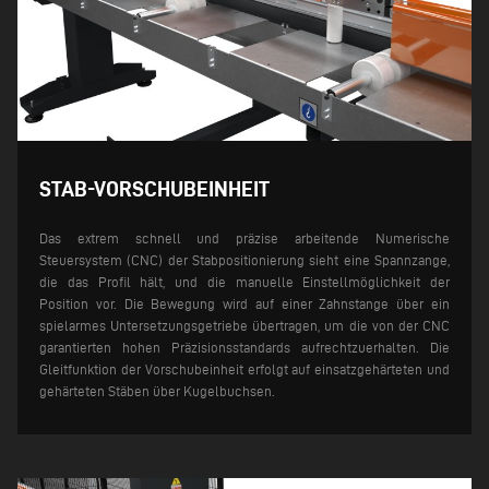
STAB-VORSCHUBEINHEIT
Das extrem schnell und präzise arbeitende Numerische
Steuersystem (CNC) der Stabpositionierung sieht eine Spannzange,
die das Profil hält, und die manuelle Einstellmöglichkeit der
Position vor. Die Bewegung wird auf einer Zahnstange über ein
spielarmes Untersetzungsgetriebe übertragen, um die von der CNC
garantierten hohen Präzisionsstandards aufrechtzuerhalten. Die
Gleitfunktion der Vorschubeinheit erfolgt auf einsatzgehärteten und
gehärteten Stäben über Kugelbuchsen.