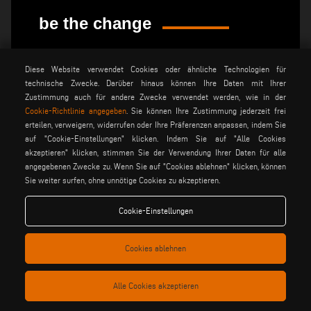
be the change
privacy policy
rechtsvermerk
Diese Website verwendet Cookies oder ähnliche Technologien für
technische Zwecke. Darüber hinaus können Ihre Daten mit Ihrer
allgemeine
cookie policy
verkaufsbedingungen
Zustimmung auch für andere Zwecke verwendet werden, wie in der
Cookie-Richtlinie angegeben
. Sie können Ihre Zustimmung jederzeit frei
allgemeine
cookies einstellungen
vertriebsbedingungen
erteilen, verweigern, widerrufen oder Ihre Präferenzen anpassen, indem Sie
auf "Cookie-Einstellungen" klicken. Indem Sie auf "Alle Cookies
akzeptieren" klicken, stimmen Sie der Verwendung Ihrer Daten für alle
angegebenen Zwecke zu. Wenn Sie auf "Cookies ablehnen" klicken, können
Voilàp S.p.a. - Via Archimede, 10 - 41019 Soliera (MO) - ITALY
Sie weiter surfen, ohne unnötige Cookies zu akzeptieren.
- C.F - P.IVA 02057270361
Cookie-Einstellungen
Cookies ablehnen
Alle Cookies akzeptieren