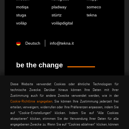
motiqa
pladway
someco
stuga
stürtz
tekna
voilàp
voilàpdigital
Deutsch
info@tekna.it
be the change
privacy policy
rechtsvermerk
Diese Website verwendet Cookies oder ähnliche Technologien für
technische Zwecke. Darüber hinaus können Ihre Daten mit Ihrer
allgemeine
cookie policy
verkaufsbedingungen
Zustimmung auch für andere Zwecke verwendet werden, wie in der
Cookie-Richtlinie angegeben
. Sie können Ihre Zustimmung jederzeit frei
allgemeine
cookies einstellungen
erteilen, verweigern, widerrufen oder Ihre Präferenzen anpassen, indem Sie
vertriebsbedingungen
auf "Cookie-Einstellungen" klicken. Indem Sie auf "Alle Cookies
akzeptieren" klicken, stimmen Sie der Verwendung Ihrer Daten für alle
angegebenen Zwecke zu. Wenn Sie auf "Cookies ablehnen" klicken, können
Voilàp S.p.a. - Via Archimede, 10 - 41019 Soliera (MO) - ITALY