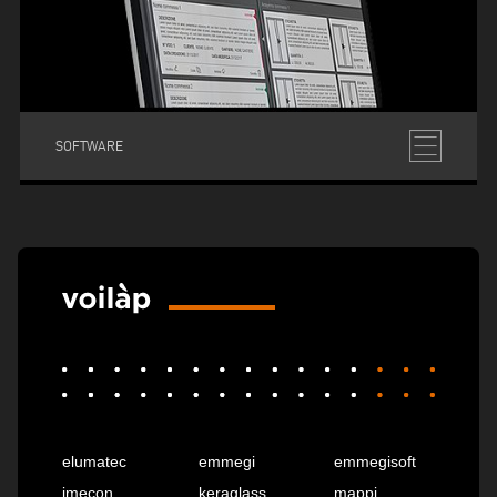
SOFTWARE
elumatec
emmegi
emmegisoft
imecon
keraglass
mappi