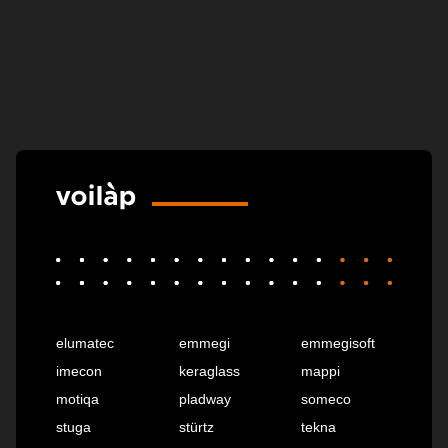
elumatec
emmegi
emmegisoft
imecon
keraglass
mappi
motiqa
pladway
someco
stuga
stürtz
tekna