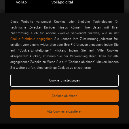
voilàp
voilàpdigital
Diese Website verwendet Cookies oder ähnliche Technologien für
Deutsch
info@tekna.it
technische Zwecke. Darüber hinaus können Ihre Daten mit Ihrer
Zustimmung auch für andere Zwecke verwendet werden, wie in der
Cookie-Richtlinie angegeben
. Sie können Ihre Zustimmung jederzeit frei
be the change
erteilen, verweigern, widerrufen oder Ihre Präferenzen anpassen, indem Sie
auf "Cookie-Einstellungen" klicken. Indem Sie auf "Alle Cookies
akzeptieren" klicken, stimmen Sie der Verwendung Ihrer Daten für alle
angegebenen Zwecke zu. Wenn Sie auf "Cookies ablehnen" klicken, können
privacy policy
rechtsvermerk
Sie weiter surfen, ohne unnötige Cookies zu akzeptieren.
allgemeine
cookie policy
verkaufsbedingungen
Cookie-Einstellungen
allgemeine
cookies einstellungen
vertriebsbedingungen
Cookies ablehnen
Voilàp S.p.a. - Via Archimede, 10 - 41019 Soliera (MO) - ITALY
Alle Cookies akzeptieren
- C.F - P.IVA 02057270361