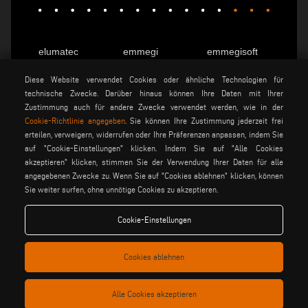
elumatec
emmegi
emmegisoft
imecon
keraglass
mappi
Diese Website verwendet Cookies oder ähnliche Technologien für
motiqa
pladway
someco
technische Zwecke. Darüber hinaus können Ihre Daten mit Ihrer
Zustimmung auch für andere Zwecke verwendet werden, wie in der
stuga
stürtz
tekna
Cookie-Richtlinie angegeben
. Sie können Ihre Zustimmung jederzeit frei
voilàp
voilàpdigital
erteilen, verweigern, widerrufen oder Ihre Präferenzen anpassen, indem Sie
auf "Cookie-Einstellungen" klicken. Indem Sie auf "Alle Cookies
akzeptieren" klicken, stimmen Sie der Verwendung Ihrer Daten für alle
Deutsch
info@tekna.it
angegebenen Zwecke zu. Wenn Sie auf "Cookies ablehnen" klicken, können
Sie weiter surfen, ohne unnötige Cookies zu akzeptieren.
Cookie-Einstellungen
be the change
Cookies ablehnen
privacy policy
rechtsvermerk
allgemeine
Alle Cookies akzeptieren
cookie policy
verkaufsbedingungen