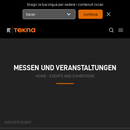
Scegli la tua lingua per vedere i contenuti locali
expand_more
close
Italian
MESSEN UND VERANSTALTUNGEN
HOME
/ EVENTS AND EXHIBITIONS
NÄCHSTE EVENT