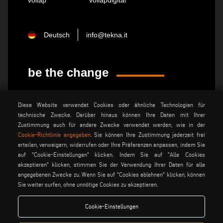
Deutsch
info@tekna.it
be the change
Diese Website verwendet Cookies oder ähnliche Technologien für
privacy policy
rechtsvermerk
technische Zwecke. Darüber hinaus können Ihre Daten mit Ihrer
allgemeine
cookie policy
Zustimmung auch für andere Zwecke verwendet werden, wie in der
verkaufsbedingungen
Cookie-Richtlinie angegeben
. Sie können Ihre Zustimmung jederzeit frei
allgemeine
cookies einstellungen
erteilen, verweigern, widerrufen oder Ihre Präferenzen anpassen, indem Sie
vertriebsbedingungen
auf "Cookie-Einstellungen" klicken. Indem Sie auf "Alle Cookies
akzeptieren" klicken, stimmen Sie der Verwendung Ihrer Daten für alle
angegebenen Zwecke zu. Wenn Sie auf "Cookies ablehnen" klicken, können
Voilàp S.p.a. - Via Archimede, 10 - 41019 Soliera (MO) - ITALY
Sie weiter surfen, ohne unnötige Cookies zu akzeptieren.
- C.F - P.IVA 02057270361
Cookie-Einstellungen