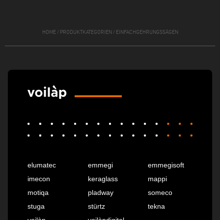
HOME
/
PRODUKTKATEGORIEN
/
EINFACHGEHRUNGSSÄGEN
elumatec
emmegi
emmegisoft
imecon
keraglass
mappi
motiqa
pladway
someco
stuga
stürtz
tekna
voilàp
voilàpdigital