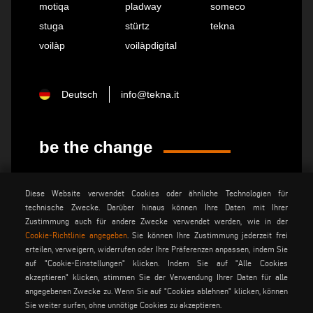
motiqa
pladway
someco
stuga
stürtz
tekna
voilàp
voilàpdigital
Deutsch
info@tekna.it
be the change
privacy policy
rechtsvermerk
Diese Website verwendet Cookies oder ähnliche Technologien für
technische Zwecke. Darüber hinaus können Ihre Daten mit Ihrer
allgemeine
cookie policy
verkaufsbedingungen
Zustimmung auch für andere Zwecke verwendet werden, wie in der
Cookie-Richtlinie angegeben
. Sie können Ihre Zustimmung jederzeit frei
allgemeine
cookies einstellungen
vertriebsbedingungen
erteilen, verweigern, widerrufen oder Ihre Präferenzen anpassen, indem Sie
auf "Cookie-Einstellungen" klicken. Indem Sie auf "Alle Cookies
akzeptieren" klicken, stimmen Sie der Verwendung Ihrer Daten für alle
angegebenen Zwecke zu. Wenn Sie auf "Cookies ablehnen" klicken, können
Voilàp S.p.a. - Via Archimede, 10 - 41019 Soliera (MO) - ITALY
Sie weiter surfen, ohne unnötige Cookies zu akzeptieren.
- C.F - P.IVA 02057270361