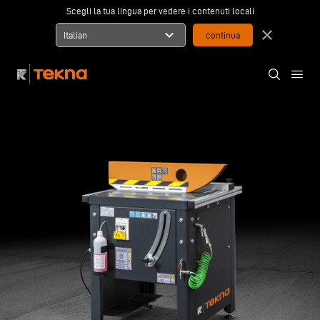
Scegli la tua lingua per vedere i contenuti locali
expand_more
close
Italian