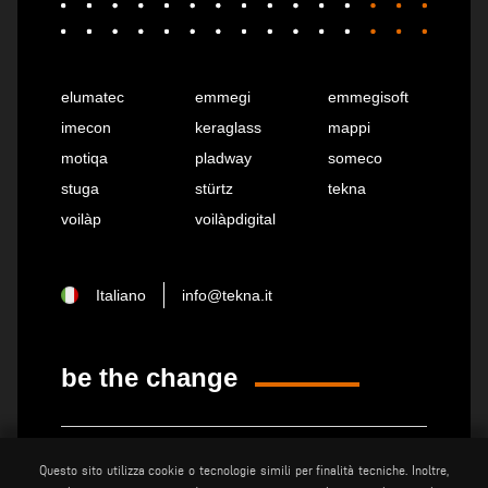
elumatec
emmegi
emmegisoft
imecon
keraglass
mappi
motiqa
pladway
someco
stuga
stürtz
tekna
voilàp
voilàpdigital
Italiano
info@tekna.it
be the change
privacy policy
note legali
Questo sito utilizza cookie o tecnologie simili per finalità tecniche. Inoltre,
cookie policy
condizioni generali di vendita