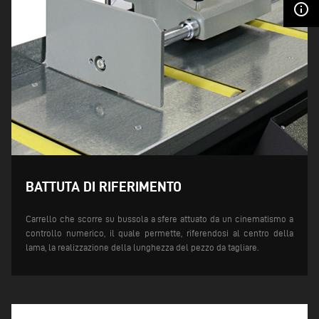
info_outline
BATTUTA DI RIFERIMENTO
Carrello che scorre su bussola a sfere attuato da un cinematismo a
controllo numerico, il quale permette, riferendosi al centro della
lama, la realizzazione della lunghezza del pezzo da tagliare.