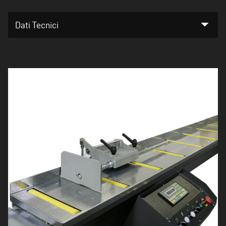
arrow_drop_down
Dati Tecnici