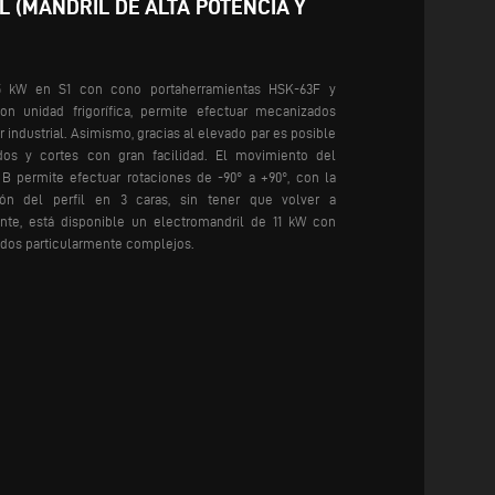
 (MANDRIL DE ALTA POTENCIA Y
,5 kW en S1 con cono portaherramientas HSK-63F y
on unidad frigorífica, permite efectuar mecanizados
r industrial. Asimismo, gracias al elevado par es posible
ados y cortes con gran facilidad.
El movimiento del
 B permite efectuar rotaciones de -90° a +90°, con la
ión del perfil en 3 caras, sin tener que volver a
nte, está disponible un electromandril de 11 kW con
ados particularmente complejos.