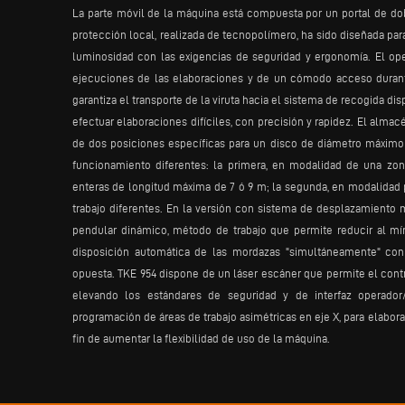
La parte móvil de la máquina está compuesta por un portal de dob
protección local, realizada de tecnopolímero, ha sido diseñada par
luminosidad con las exigencias de seguridad y ergonomía. El oper
ejecuciones de las elaboraciones y de un cómodo acceso durante 
garantiza el transporte de la viruta hacia el sistema de recogida di
efectuar elaboraciones difíciles, con precisión y rapidez. El almac
de dos posiciones específicas para un disco de diámetro máximo
funcionamiento diferentes: la primera, en modalidad de una zona
enteras de longitud máxima de 7 ó 9 m; la segunda, en modalidad p
trabajo diferentes. En la versión con sistema de desplazamiento 
pendular dinámico, método de trabajo que permite reducir al mí
disposición automática de las mordazas "simultáneamente" con 
opuesta. TKE 954 dispone de un láser escáner que permite el contr
elevando los estándares de seguridad y de interfaz operador
programación de áreas de trabajo asimétricas en eje X, para elabor
fin de aumentar la flexibilidad de uso de la máquina.