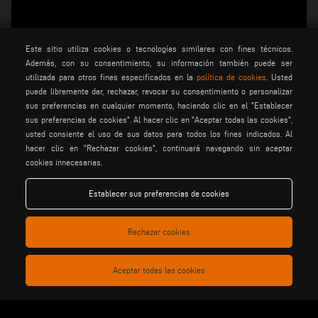
elumatec
emmegi
emmegisoft
Este sitio utiliza cookies o tecnologías similares con fines técnicos.
imecon
keraglass
mappi
Además, con su consentimiento, su información también puede ser
motiqa
pladway
someco
utilizada para otros fines especificados en la
política de cookies
. Usted
stuga
stürtz
tekna
puede libremente dar, rechazar, revocar su consentimiento o personalizar
sus preferencias en cualquier momento, haciendo clic en el "Establecer
voilàp
voilàpdigital
sus preferencias de cookies". Al hacer clic en "Aceptar todas las cookies",
usted consiente el uso de sus datos para todos los fines indicados. Al
hacer clic en "Rechazar cookies", continuará navegando sin aceptar
Español
info@tekna.it
cookies innecesarias.
Establecer sus preferencias de cookies
be the change
Rechazar cookies
privacy policy
advertencias legales
Aceptar todas las cookies
condiciones generales de
polÍtica de cookies
venta
condiciones generales de
ajustes de cookies
distribuciÓn