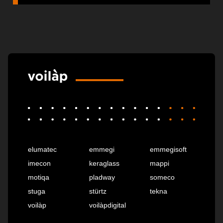
elumatec
emmegi
emmegisoft
imecon
keraglass
mappi
motiqa
pladway
someco
stuga
stürtz
tekna
voilàp
voilàpdigital