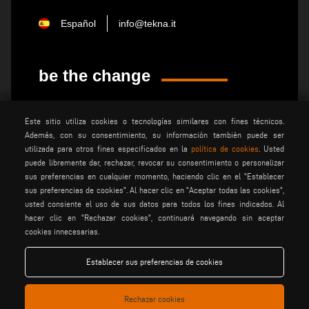
Español
info@tekna.it
be the change
privacy policy
advertencias legales
Este sitio utiliza cookies o tecnologías similares con fines técnicos.
Además, con su consentimiento, su información también puede ser
condiciones generales de
polÍtica de cookies
venta
utilizada para otros fines especificados en la
política de cookies
. Usted
puede libremente dar, rechazar, revocar su consentimiento o personalizar
condiciones generales de
ajustes de cookies
sus preferencias en cualquier momento, haciendo clic en el "Establecer
distribuciÓn
sus preferencias de cookies". Al hacer clic en "Aceptar todas las cookies",
usted consiente el uso de sus datos para todos los fines indicados. Al
hacer clic en "Rechazar cookies", continuará navegando sin aceptar
Voilàp S.p.a. - Via Archimede, 10 - 41019 Soliera (MO) - ITALY
cookies innecesarias.
- C.F - P.IVA 02057270361
Establecer sus preferencias de cookies
Rechazar cookies