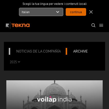
Scegli la tua lingua per vedere i contenuti locali
expand_more
close
Italian
NOTICIAS DE LA COMPAÑÍA
ARCHIVE