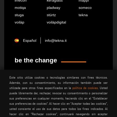
imecon
keraglass
mappi
motiqa
pladway
someco
stuga
stürtz
tekna
voilàp
voilàpdigital
Español
info@tekna.it
be the change
privacy policy
advertencias legales
Este sitio utiliza cookies o tecnologías similares con fines técnicos.
Además, con su consentimiento, su información también puede ser
condiciones generales de
polÍtica de cookies
venta
utilizada para otros fines especificados en la
política de cookies
. Usted
puede libremente dar, rechazar, revocar su consentimiento o personalizar
condiciones generales de
ajustes de cookies
sus preferencias en cualquier momento, haciendo clic en el "Establecer
distribuciÓn
sus preferencias de cookies". Al hacer clic en "Aceptar todas las cookies",
usted consiente el uso de sus datos para todos los fines indicados. Al
hacer clic en "Rechazar cookies", continuará navegando sin aceptar