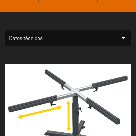
arrow_drop_down
Datos técnicos