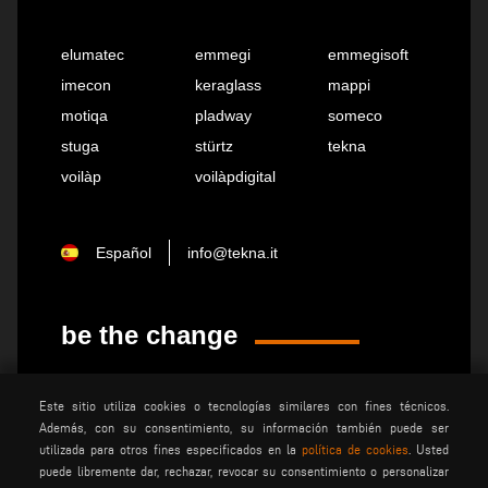
elumatec
emmegi
emmegisoft
imecon
keraglass
mappi
motiqa
pladway
someco
stuga
stürtz
tekna
voilàp
voilàpdigital
Español
info@tekna.it
be the change
Este sitio utiliza cookies o tecnologías similares con fines técnicos.
privacy policy
advertencias legales
Además, con su consentimiento, su información también puede ser
condiciones generales de
polÍtica de cookies
utilizada para otros fines especificados en la
política de cookies
. Usted
venta
puede libremente dar, rechazar, revocar su consentimiento o personalizar
condiciones generales de
ajustes de cookies