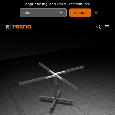
Scegli la tua lingua per vedere i contenuti locali
expand_more
close
Italian