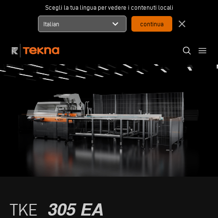
Scegli la tua lingua per vedere i contenuti locali
expand_more
close
Italian
305 EA
TKE