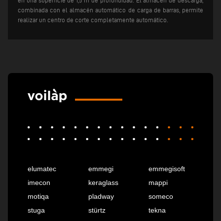
en una superficie de 1,5 m de profundidad.
El almacén de descarga,
combinada con el almacén automático de carga de barras, permite
realizar un centro de corte completamente automático.
elumatec
emmegi
emmegisoft
imecon
keraglass
mappi
motiqa
pladway
someco
stuga
stürtz
tekna