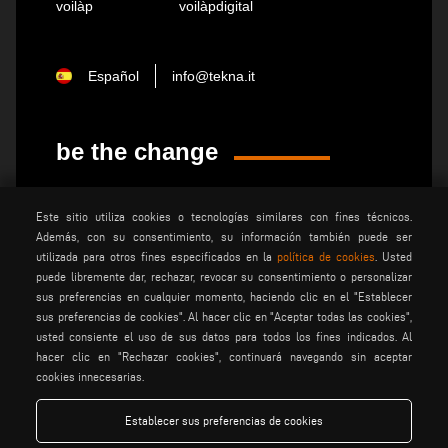
voilàp
voilàpdigital
Español
info@tekna.it
be the change
Este sitio utiliza cookies o tecnologías similares con fines técnicos.
privacy policy
advertencias legales
Además, con su consentimiento, su información también puede ser
condiciones generales de
polÍtica de cookies
utilizada para otros fines especificados en la
política de cookies
. Usted
venta
puede libremente dar, rechazar, revocar su consentimiento o personalizar
condiciones generales de
ajustes de cookies
sus preferencias en cualquier momento, haciendo clic en el "Establecer
distribuciÓn
sus preferencias de cookies". Al hacer clic en "Aceptar todas las cookies",
usted consiente el uso de sus datos para todos los fines indicados. Al
hacer clic en "Rechazar cookies", continuará navegando sin aceptar
Voilàp S.p.a. - Via Archimede, 10 - 41019 Soliera (MO) - ITALY
cookies innecesarias.
- C.F - P.IVA 02057270361
Establecer sus preferencias de cookies