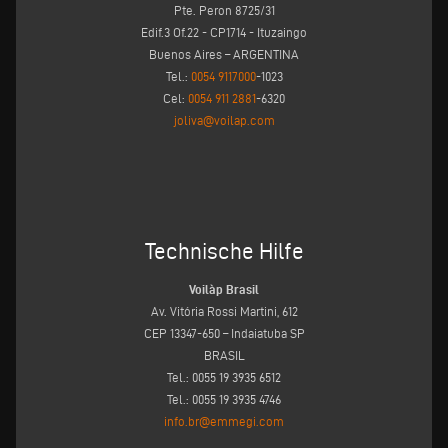
Pte. Peron 8725/31
Edif.3 Of.22 - CP1714 - Ituzaingo
Buenos Aires – ARGENTINA
Tel.:
0054 9117000
-1023
Cel:
0054 911 2881
-6320
joliva@voilap.com
Technische Hilfe
Voilàp Brasil
Av. Vitória Rossi Martini, 612
CEP 13347-650 – Indaiatuba SP
BRASIL
Tel.: 0055 19 3935 6512
Tel.: 0055 19 3935 4746
info.br@emmegi.com