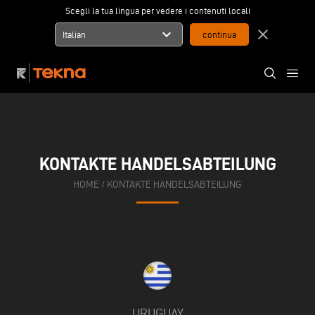
Scegli la tua lingua per vedere i contenuti locali
expand_more
close
Italian
KONTAKTE HANDELSABTEILUNG
HOME
/
KONTAKTE HANDELSABTEILUNG
URUGUAY