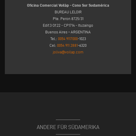
Oficina Comercial Voilàp – Cono Sur Sudamérica
BUREAU LELOIR
Pte. Peron 8725/31
Edif.3 Of.22 - CP1714 - Ituzaingo
Buenos Aires – ARGENTINA
Tel.:
0054 9117000
-1023
Cel:
0054 911 2881
-6320
joliva@voilap.com
ANDERE FÜR SÜDAMERIKA