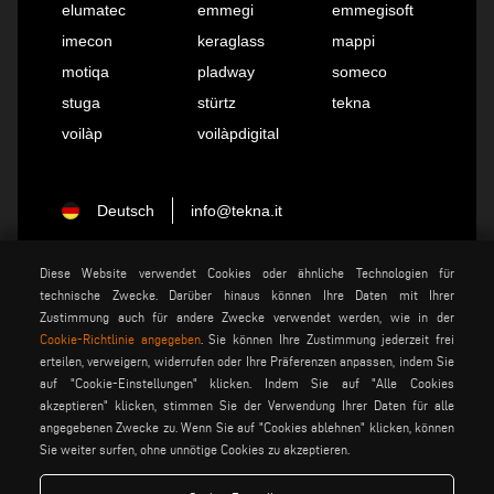
elumatec
emmegi
emmegisoft
imecon
keraglass
mappi
motiqa
pladway
someco
stuga
stürtz
tekna
voilàp
voilàpdigital
Deutsch
info@tekna.it
Diese Website verwendet Cookies oder ähnliche Technologien für
be the change
technische Zwecke. Darüber hinaus können Ihre Daten mit Ihrer
Zustimmung auch für andere Zwecke verwendet werden, wie in der
Cookie-Richtlinie angegeben
. Sie können Ihre Zustimmung jederzeit frei
erteilen, verweigern, widerrufen oder Ihre Präferenzen anpassen, indem Sie
privacy policy
rechtsvermerk
auf "Cookie-Einstellungen" klicken. Indem Sie auf "Alle Cookies
allgemeine
cookie policy
akzeptieren" klicken, stimmen Sie der Verwendung Ihrer Daten für alle
verkaufsbedingungen
angegebenen Zwecke zu. Wenn Sie auf "Cookies ablehnen" klicken, können
allgemeine
cookies einstellungen
Sie weiter surfen, ohne unnötige Cookies zu akzeptieren.
vertriebsbedingungen