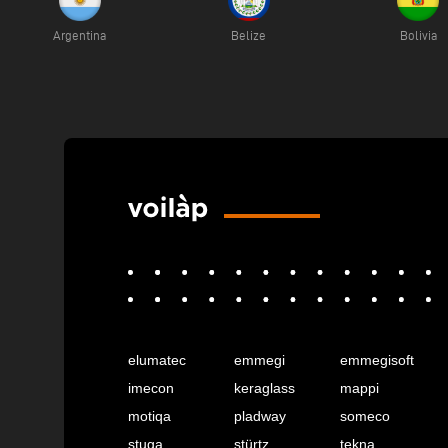
Argentina
Belize
Bolivia
elumatec
emmegi
emmegisoft
imecon
keraglass
mappi
motiqa
pladway
someco
stuga
stürtz
tekna