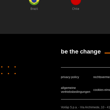
Brazil
Chile
be the change
privacy policy
rechtsverme
allgemeine
cookies eins
vertriebsbedingungen
Voilàp S.p.a. - Via Archimede, 10 - 