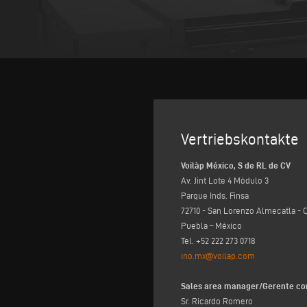
Vertriebskontakte
Voilàp México, S de RL de CV
Av. Jint Lote 4 Módulo 3
Parque Inds. Finsa
72710 - San Lorenzo Almecatla - 
Puebla – México
Tel. +52 222 273 0718
ino.mx@voilap.com
Sales area manager/Gerente co
Sr. Ricardo Romero