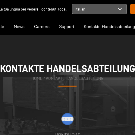
expand_more
la tua lingua per vedere i contenuti locali
Italian
te
News
Careers
Support
Kontakte Handelsabteilun
KONTAKTE HANDELSABTEILUN
HOME
/
KONTAKTE HANDELSABTEILUNG