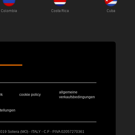
Colombia
Costa Rica
Cuba
allgemeine
rk
cookie policy
verkaufsbedingungen
tellungen
41019 Soliera (MO) - ITALY - C.F - P.IVA 02057270361