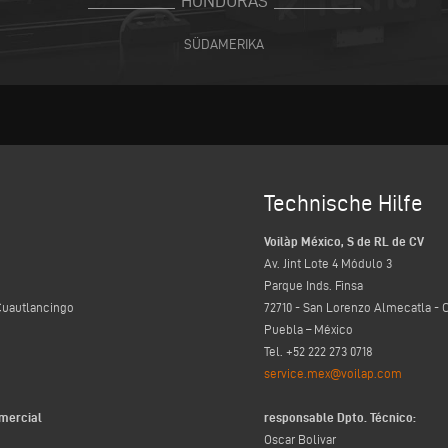
HONDURAS
SÜDAMERIKA
Technische Hilfe
Voilàp México, S de RL de CV
Av. Jint Lote 4 Módulo 3
Parque Inds. Finsa
Cuautlancingo
72710 - San Lorenzo Almecatla - 
Puebla – México
Tel. +52 222 273 0718
service.mex@voilap.com
mercial
responsable Dpto. Técnico:
Oscar Bolivar