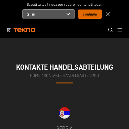
Scegli la tua lingua per vedere i contenuti locali
expand_more
close
Italian
KONTAKTE HANDELSABTEILUNG
HOME
/
KONTAKTE HANDELSABTEILUNG
SERBIA