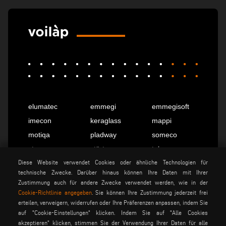
elumatec
emmegi
emmegisoft
imecon
keraglass
mappi
motiqa
pladway
someco
stuga
stürtz
tekna
voilàp
voilàpdigital
Diese Website verwendet Cookies oder ähnliche Technologien für
technische Zwecke. Darüber hinaus können Ihre Daten mit Ihrer
Zustimmung auch für andere Zwecke verwendet werden, wie in der
Cookie-Richtlinie angegeben
. Sie können Ihre Zustimmung jederzeit frei
Deutsch
info@tekna.it
erteilen, verweigern, widerrufen oder Ihre Präferenzen anpassen, indem Sie
auf "Cookie-Einstellungen" klicken. Indem Sie auf "Alle Cookies
akzeptieren" klicken, stimmen Sie der Verwendung Ihrer Daten für alle