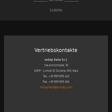
EUROPA
Vertriebskontakte
voilàp Italia S.r.l.
Via Archimede, 10
41019 - Limidi Di Soliera, MO, Italy
Tel. +39 059 895 423
Fax. +39 059 859 404
voilapitalia@voilap.com