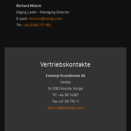
Richard Münch
Daglig Leder – Managing Director
E-post:
rmunch@voilap.com
Tfn:
+46 (0)381 777 982
Vertriebskontakte
Emmegi Scandinavia Ab
Vestby
N-3282 Kvelde, Norge
Tlf. +46 381 14387
Fax +47 331 792 71
info.no@emmegi.com