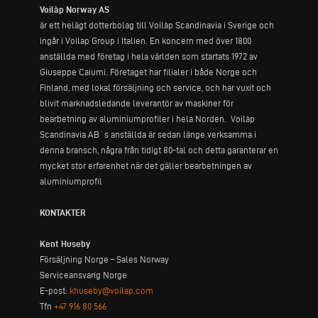
Voilàp Norway AS
är ett helägt dotterbolag till Voilàp Scandinavia i Sverige och
ingår i Voilap Group i Italien. En koncern med över 1800
anställda med företag i hela världen som startats 1972 av
Giuseppe Caiumi. Företaget har filialer i både Norge och
Finland, med lokal försäljning och service, och har vuxit och
blivit marknadsledande leverantör av maskiner för
bearbetning av aluminiumprofiler i hela Norden. Voilàp
Scandinavia AB´s anställda är sedan länge verksamma i
denna bransch, några från tidigt 80-tal och detta garanterar en
mycket stor erfarenhet när det gäller bearbetningen av
aluminiumprofil
KONTAKTER
Kent Huseby
Försäljning Norge – Sales Norway
Serviceansvarig Norge
E-post:
khuseby@voilap.com
Tfn
+47 916 80 566