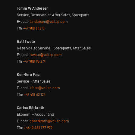
Tomm W Andersen
Service, Reservdelar–After Sales, Spareparts
E-post:
tandersen@voilap.com
Tfn
+47 900 61 210
Ralf Twele
Reservdelar, Service – Spareparts, After Sales
E-post:
rtwele@voilap.com
Tfn
+47 908 95 274
Ken-Tore Foss
Service – After Sales
E-post:
kfoss@voilap.com
Tfn:
+47 418 62 124
Carina Bärkroth
Ekonomi – Accounting
E-post:
cbaerkroth@voilap.com
Tfn:
+46 (0)381 777 972