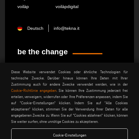
voilàp
voilàpdigital
Deutsch
info@tekna.it
be the change
Diese Website verwendet Cookies oder ähnliche Technologien für
privacy policy
rechtsvermerk
technische Zwecke. Darüber hinaus können Ihre Daten mit Ihrer
allgemeine
cookie policy
Zustimmung auch für andere Zwecke verwendet werden, wie in der
verkaufsbedingungen
Cookie-Richtlinie angegeben
. Sie können Ihre Zustimmung jederzeit frei
allgemeine
cookies einstellungen
erteilen, verweigern, widerrufen oder Ihre Präferenzen anpassen, indem Sie
vertriebsbedingungen
auf "Cookie-Einstellungen" klicken. Indem Sie auf "Alle Cookies
akzeptieren" klicken, stimmen Sie der Verwendung Ihrer Daten für alle
angegebenen Zwecke zu. Wenn Sie auf "Cookies ablehnen" klicken, können
Voilàp S.p.a. - Via Archimede, 10 - 41019 Soliera (MO) - ITALY
Sie weiter surfen, ohne unnötige Cookies zu akzeptieren.
- C.F - P.IVA 02057270361
Cookie-Einstellungen