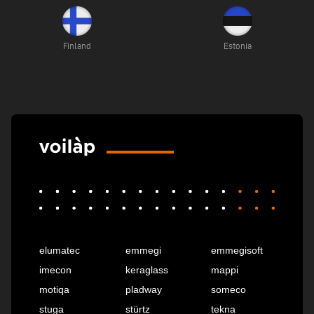
Finland
Estonia
elumatec
emmegi
emmegisoft
imecon
keraglass
mappi
motiqa
pladway
someco
stuga
stürtz
tekna