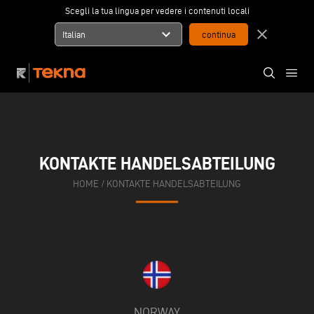
Scegli la tua lingua per vedere i contenuti locali
expand_more
close
Italian
KONTAKTE HANDELSABTEILUNG
HOME
/
KONTAKTE HANDELSABTEILUNG
NORWAY