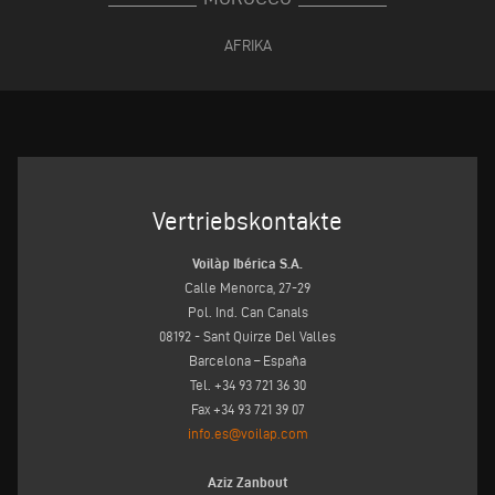
AFRIKA
Vertriebskontakte
Voilàp Ibérica S.A.
Calle Menorca, 27-29
Pol. Ind. Can Canals
08192 - Sant Quirze Del Valles
Barcelona – España
Tel. +34 93 721 36 30
Fax +34 93 721 39 07
info.es@voilap.com
Aziz Zanbout