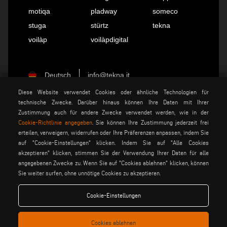
motiqa
pladway
someco
stuga
stürtz
tekna
voilàp
voilàpdigital
Deutsch
info@tekna.it
Diese Website verwendet Cookies oder ähnliche Technologien für
technische Zwecke. Darüber hinaus können Ihre Daten mit Ihrer
be the change
Zustimmung auch für andere Zwecke verwendet werden, wie in der
Cookie-Richtlinie angegeben
. Sie können Ihre Zustimmung jederzeit frei
erteilen, verweigern, widerrufen oder Ihre Präferenzen anpassen, indem Sie
auf "Cookie-Einstellungen" klicken. Indem Sie auf "Alle Cookies
privacy policy
rechtsvermerk
akzeptieren" klicken, stimmen Sie der Verwendung Ihrer Daten für alle
allgemeine
cookie policy
angegebenen Zwecke zu. Wenn Sie auf "Cookies ablehnen" klicken, können
verkaufsbedingungen
Sie weiter surfen, ohne unnötige Cookies zu akzeptieren.
allgemeine
cookies einstellungen
vertriebsbedingungen
Cookie-Einstellungen
Cookies ablehnen
Voilàp S.p.a. - Via Archimede, 10 - 41019 Soliera (MO) - ITALY