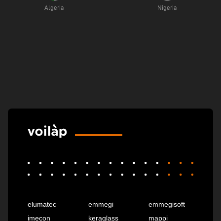
Algeria
Nigeria
elumatec
emmegi
emmegisoft
imecon
keraglass
mappi