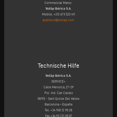
Commercial Maroc
Voilàp Ibérica S.A.
Mobile: +212 673 523 411
azanbout@voilap.com
Technische Hilfe
Voilàp Ibérica S.A.
SERVICE+
Calle Menorca, 27-29
Pol. Ind. Can Canals
08192 - Sant Quirze Del Valles
Barcelona – España
Tel: +34 930 12 90 28
Fax +34 93 721 39 07