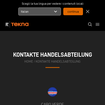
Scegli la tua lingua per vedere i contenuti locali
expand_more
close
Italian
KONTAKTE HANDELSABTEILUNG
HOME
/
KONTAKTE HANDELSABTEILUNG
CABO VERDE