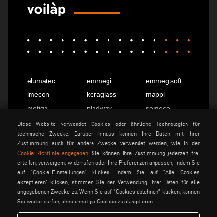
elumatec
emmegi
emmegisoft
imecon
keraglass
mappi
motiqa
pladway
someco
stuga
stürtz
tekna
Diese Website verwendet Cookies oder ähnliche Technologien für
technische Zwecke. Darüber hinaus können Ihre Daten mit Ihrer
voilàp
voilàpdigital
Zustimmung auch für andere Zwecke verwendet werden, wie in der
Cookie-Richtlinie angegeben
. Sie können Ihre Zustimmung jederzeit frei
erteilen, verweigern, widerrufen oder Ihre Präferenzen anpassen, indem Sie
Deutsch
info@tekna.it
auf "Cookie-Einstellungen" klicken. Indem Sie auf "Alle Cookies
akzeptieren" klicken, stimmen Sie der Verwendung Ihrer Daten für alle
angegebenen Zwecke zu. Wenn Sie auf "Cookies ablehnen" klicken, können
Sie weiter surfen, ohne unnötige Cookies zu akzeptieren.
be the change