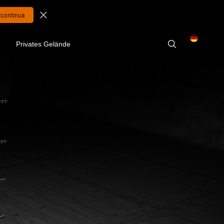
close
g
Privates Gelände