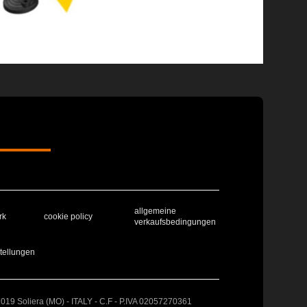
allgemeine
rk
cookie policy
verkaufsbedingungen
tellungen
41019 Soliera (MO) - ITALY - C.F - P.IVA 02057270361