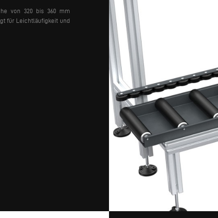
höhe von 320 bis 360 mm
gt für Leichtläufigkeit und