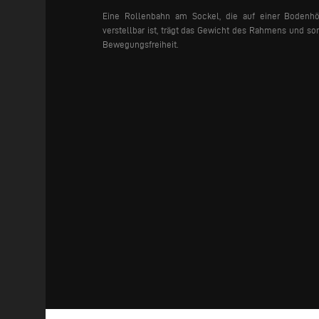
Eine Rollenbahn am Sockel, die auf einer Boden
verstellbar ist, trägt das Gewicht des Rahmens und sor
Bewegungsfreiheit.