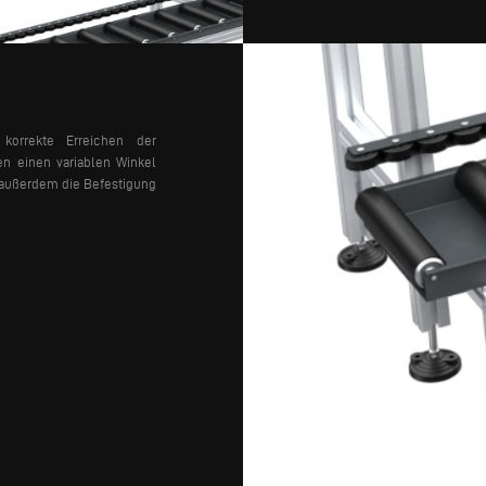
korrekte Erreichen der
n einen variablen Winkel
t außerdem die Befestigung