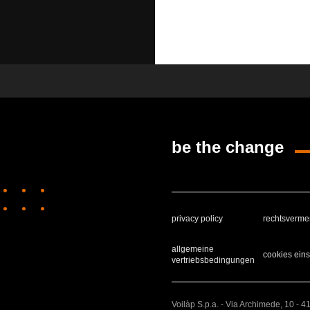
be the change
privacy policy
rechtsverme
allgemeine
cookies eins
vertriebsbedingungen
Voilàp S.p.a. - Via Archimede, 10 - 