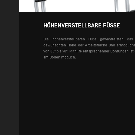
HÖHENVERSTELLBARE FÜSSE
Die höhenverstellbaren Füße gewährleisten das 
gewünschten Höhe der Arbeitsfläche und ermögliche
von 85° bis 90°. Mithilfe entsprechender Bohrungen is
am Boden möglich.