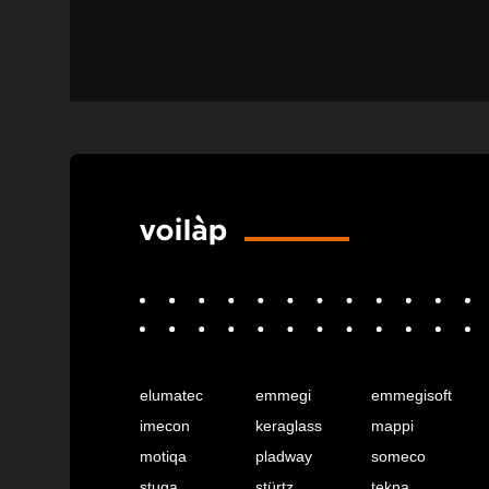
elumatec
emmegi
emmegisoft
imecon
keraglass
mappi
motiqa
pladway
someco
stuga
stürtz
tekna