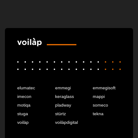
elumatec
emmegi
emmegisoft
imecon
keraglass
mappi
motiqa
pladway
someco
stuga
stürtz
tekna
voilàp
voilàpdigital