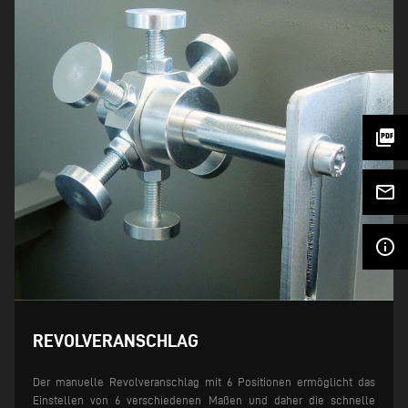
picture_as_pdf
mail_outline
info_outline
REVOLVERANSCHLAG
Der manuelle Revolveranschlag mit 6 Positionen ermöglicht das
Einstellen von 6 verschiedenen Maßen und daher die schnelle