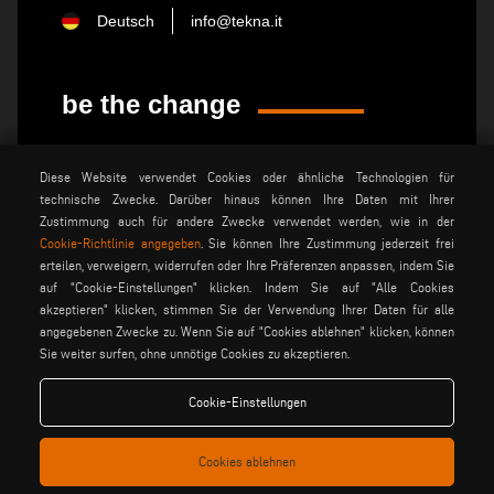
Deutsch
info@tekna.it
be the change
privacy policy
rechtsvermerk
Diese Website verwendet Cookies oder ähnliche Technologien für
technische Zwecke. Darüber hinaus können Ihre Daten mit Ihrer
allgemeine
cookie policy
verkaufsbedingungen
Zustimmung auch für andere Zwecke verwendet werden, wie in der
Cookie-Richtlinie angegeben
. Sie können Ihre Zustimmung jederzeit frei
allgemeine
cookies einstellungen
vertriebsbedingungen
erteilen, verweigern, widerrufen oder Ihre Präferenzen anpassen, indem Sie
auf "Cookie-Einstellungen" klicken. Indem Sie auf "Alle Cookies
akzeptieren" klicken, stimmen Sie der Verwendung Ihrer Daten für alle
angegebenen Zwecke zu. Wenn Sie auf "Cookies ablehnen" klicken, können
Voilàp S.p.a. - Via Archimede, 10 - 41019 Soliera (MO) - ITALY
Sie weiter surfen, ohne unnötige Cookies zu akzeptieren.
- C.F - P.IVA 02057270361
Cookie-Einstellungen
Cookies ablehnen