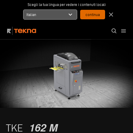
Scegli la tua lingua per vedere i contenuti locali
expand_more
close
Italian
162 M
TKE