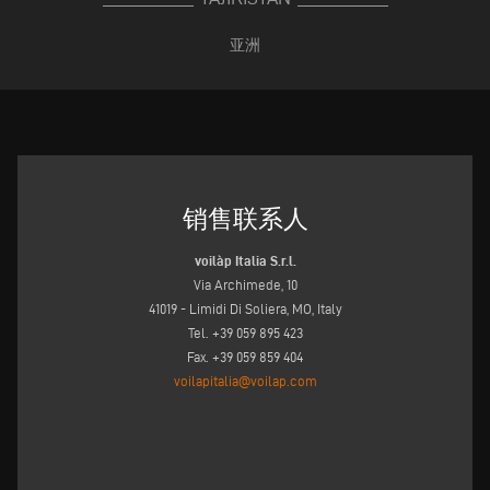
亚洲
销售联系人
voilàp Italia S.r.l.
Via Archimede, 10
41019 - Limidi Di Soliera, MO, Italy
Tel. +39 059 895 423
Fax. +39 059 859 404
voilapitalia@voilap.com