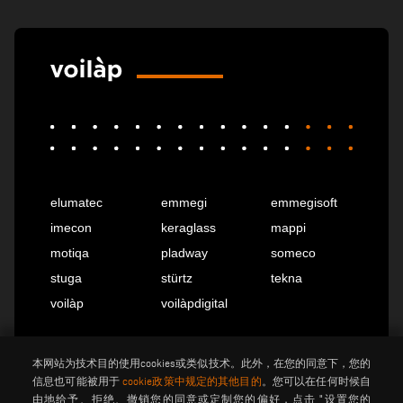
elumatec
emmegi
emmegisoft
imecon
keraglass
mappi
motiqa
pladway
someco
stuga
stürtz
tekna
voilàp
voilàpdigital
本网站为技术目的使用cookies或类似技术。此外，在您的同意下，您的
中国
info@tekna.it
信息也可能被用于
cookie政策中规定的其他目的
。您可以在任何时候自
由地给予、拒绝、撤销您的同意或定制您的偏好，点击 "设置您的