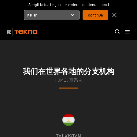
Scegli la tua lingua per vedere i contenuti locali
expand_more
close
Italian
我们在世界各地的分支机构
HOME
/
联系人
TAJIKISTAN