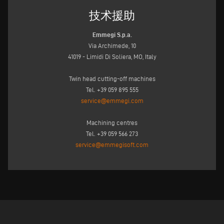
技术援助
Emmegi S.p.a.
Via Archimede, 10
41019 - Limidi Di Soliera, MO, Italy
Twin head cutting-off machines
Tel. +39 059 895 555
service@emmegi.com
Machining centres
Tel. +39 059 566 273
service@emmegisoft.com