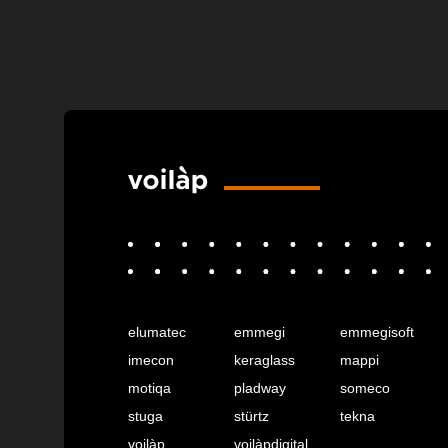
elumatec
emmegi
emmegisoft
imecon
keraglass
mappi
motiqa
pladway
someco
stuga
stürtz
tekna
voilàp
voilàpdigital