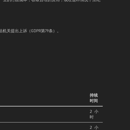
机关提出上诉（GDPR第79条）。
持续
时间
2 小
时
2 小