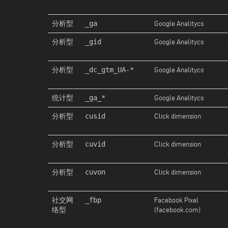
_ga
分析型
Google Analitycs
_gid
分析型
Google Analitycs
_dc_gtm_UA-*
分析型
Google Analitycs
_ga_*
统计型
Google Analitycs
cusid
分析型
Click dimension
cuvid
分析型
Click dimension
cuvon
分析型
Click dimension
_fbp
社交网
Facebook Pixel
络型
(facebook.com)