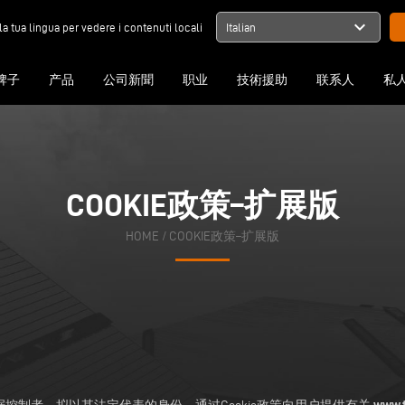
expand_more
la tua lingua per vedere i contenuti locali
Italian
牌子
产品
公司新聞
职业
技術援助
联系人
私
COOKIE政策–扩展版
HOME
/ COOKIE政策–扩展版