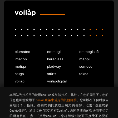
elumatec
emmegi
emmegisoft
imecon
keraglass
mappi
motiqa
pladway
someco
stuga
stürtz
tekna
voilàp
voilàpdigital
本网站为技术目的使用cookies或类似技术。此外，在您的同意下，您的
中国
info@tekna.it
信息也可能被用于
cookie政策中规定的其他目的
。您可以在任何时候自
由地给予、拒绝、撤销您的同意或定制您的偏好，点击 "设置您的
Cookie偏好"。通过点击 "接受所有Cookie"，您同意将您的数据用于指定
的所有目的。点击 "拒绝cookies"，您将继续浏览而不接受不必要的