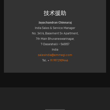
技术援助
Jayachandran Chinnaraj
India Sales & Service Manager
No. 341/6, Basement Sv Apartment,
7th Main Bhuvaneswarinagar,
T-Dasarahalli – 560057
India
salesindia@emmegi.com
Tel. +
91 9972909446