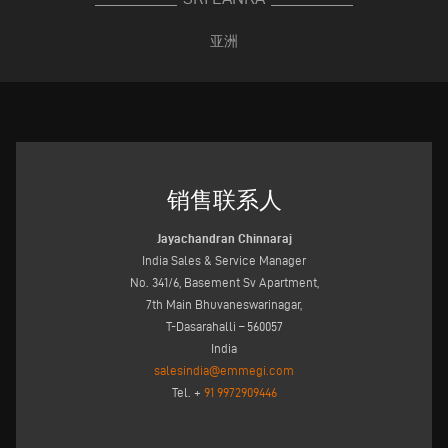
亚洲
销售联系人
Jayachandran Chinnaraj
India Sales & Service Manager
No. 341/6, Basement Sv Apartment,
7th Main Bhuvaneswarinagar,
T-Dasarahalli – 560057
India
salesindia@emmegi.com
Tel. +
91 9972909446