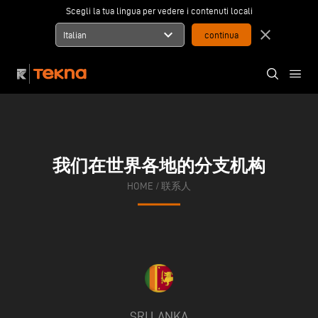
Scegli la tua lingua per vedere i contenuti locali
expand_more
close
Italian
我们在世界各地的分支机构
HOME
/
联系人
SRI LANKA