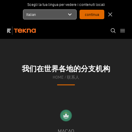
Scegli la tua lingua per vedere i contenuti locali
expand_more
close
Italian
我们在世界各地的分支机构
HOME
/
联系人
MACAO