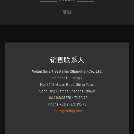
亚洲
销售联系人
Voilàp Smart Systems (Shanghai) Co., Ltd.
1st Floor, Building 2
No. 351 Sizhuan Road, Sijing Town
Songjiang District, Shanghai 201601
+86 2167639570 - 71/72/73
Phone +86 21 676 395 70
info.cn@voilap.com