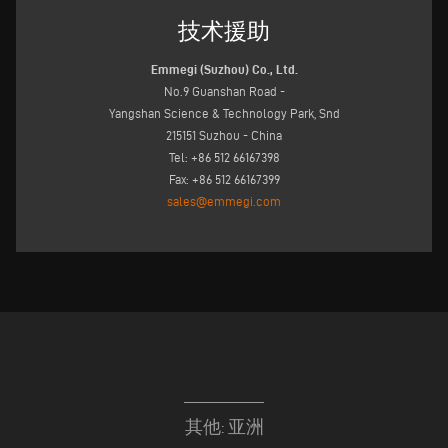
技术援助
Emmegi (Suzhou) Co., Ltd.
No.9 Guanshan Road -
Yangshan Science & Technology Park, Snd
215151 Suzhou - China
Tel: +86 512 66167398
Fax: +86 512 66167399
sales@emmegi.com
其他: 亚洲