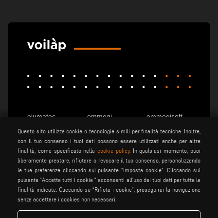
elumatec
emmegi
emmegisoft
imecon
keraglass
mappi
Questo sito utilizza cookie o tecnologie simili per finalità tecniche. Inoltre,
con il tuo consenso i tuoi dati possono essere utilizzati anche per altre
motiqa
pladway
someco
finalità, come specificato nella
cookie policy
. In qualsiasi momento, puoi
stuga
stürtz
tekna
liberamente prestare, rifiutare o revocare il tuo consenso, personalizzando
le tue preferenze cliccando sul pulsante “Imposta cookie”. Cliccando sul
voilàp
voilàpdigital
pulsante "Accetta tutti i cookie " acconsenti all'uso dei tuoi dati per tutte le
finalità indicate. Cliccando su “Rifiuta i cookie”, proseguirai la navigazione
senza accettare i cookies non necessari.
Italiano
info@tekna.it