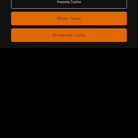
Imposta Cookie
be the change
Rifiuta i Cookie
Accetta tutti i Cookie
privacy policy
note legali
cookie policy
condizioni generali di vendita
condizioni generali di
impostazione cookies
distribuzione
Voilàp S.p.a. - Via Archimede, 10 - 41019 Soliera (MO) - ITALY
- C.F - P.IVA 02057270361