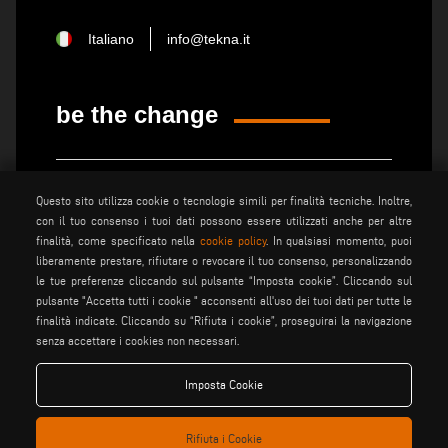
Italiano
info@tekna.it
be the change
privacy policy
note legali
Questo sito utilizza cookie o tecnologie simili per finalità tecniche. Inoltre,
cookie policy
condizioni generali di vendita
con il tuo consenso i tuoi dati possono essere utilizzati anche per altre
condizioni generali di
finalità, come specificato nella
cookie policy
. In qualsiasi momento, puoi
impostazione cookies
distribuzione
liberamente prestare, rifiutare o revocare il tuo consenso, personalizzando
le tue preferenze cliccando sul pulsante “Imposta cookie”. Cliccando sul
pulsante "Accetta tutti i cookie " acconsenti all'uso dei tuoi dati per tutte le
finalità indicate. Cliccando su “Rifiuta i cookie”, proseguirai la navigazione
Voilàp S.p.a. - Via Archimede, 10 - 41019 Soliera (MO) - ITALY
senza accettare i cookies non necessari.
- C.F - P.IVA 02057270361
Imposta Cookie
Rifiuta i Cookie