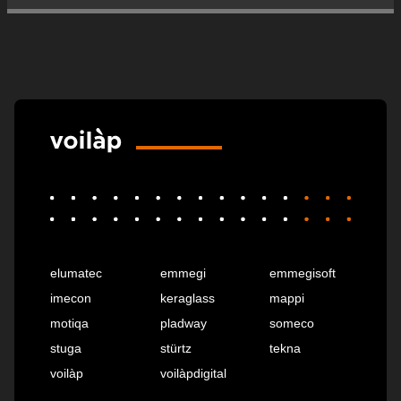
elumatec
emmegi
emmegisoft
imecon
keraglass
mappi
motiqa
pladway
someco
stuga
stürtz
tekna
voilàp
voilàpdigital