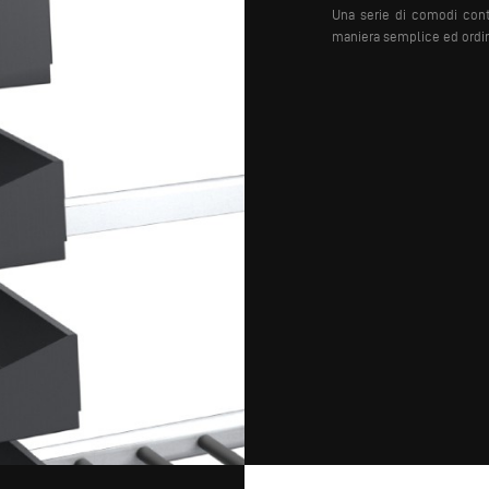
Una serie di comodi cont
maniera semplice ed ordina