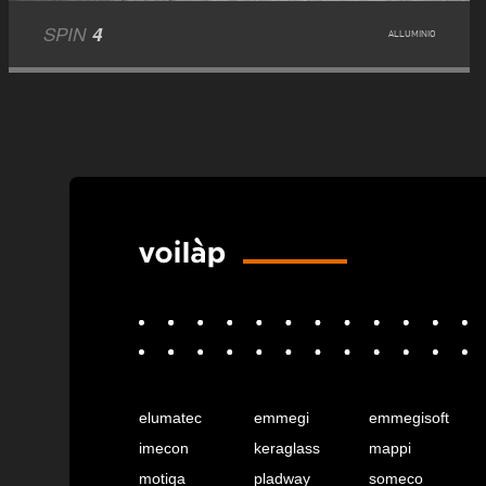
SPIN
4
ALLUMINIO
elumatec
emmegi
emmegisoft
imecon
keraglass
mappi
motiqa
pladway
someco