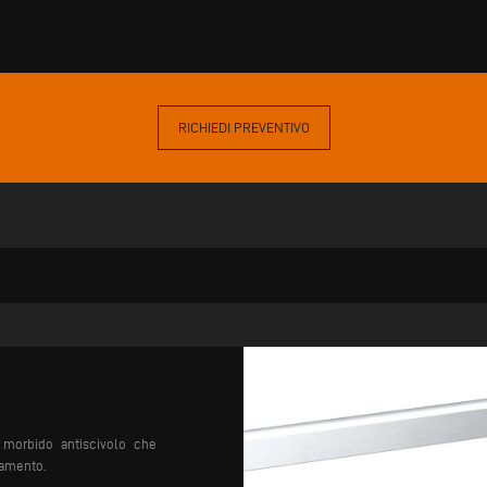
RICHIEDI PREVENTIVO
C morbido antiscivolo che
giamento.