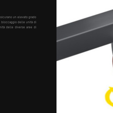
assicurano un elevato grado
l bloccaggio delle unità di
mità delle diverse aree di