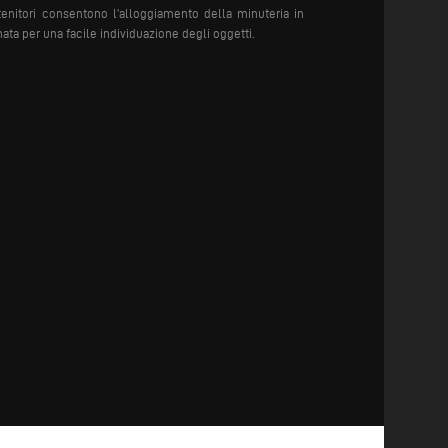
enitori consentono l’alloggiamento della minuteria in
ta per una facile individuazione degli oggetti.