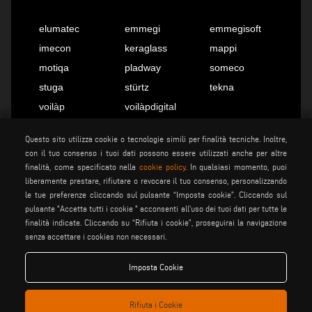
elumatec
emmegi
emmegisoft
imecon
keraglass
mappi
motiqa
pladway
someco
stuga
stürtz
tekna
voilàp
voilàpdigital
Questo sito utilizza cookie o tecnologie simili per finalità tecniche. Inoltre,
con il tuo consenso i tuoi dati possono essere utilizzati anche per altre
Italiano
info@tekna.it
finalità, come specificato nella
cookie policy
. In qualsiasi momento, puoi
liberamente prestare, rifiutare o revocare il tuo consenso, personalizzando
le tue preferenze cliccando sul pulsante “Imposta cookie”. Cliccando sul
be the change
pulsante "Accetta tutti i cookie " acconsenti all'uso dei tuoi dati per tutte le
finalità indicate. Cliccando su “Rifiuta i cookie”, proseguirai la navigazione
senza accettare i cookies non necessari.
privacy policy
note legali
Imposta Cookie
cookie policy
condizioni generali di vendita
condizioni generali di
impostazione cookies
distribuzione
Rifiuta i Cookie