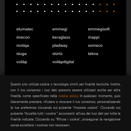
elumatec
emmegi
emmegisoft
imecon
keraglass
mappi
motiqa
pladway
someco
stuga
stürtz
tekna
voilàp
voilàpdigital
Italiano
info@tekna.it
Questo sito utilizza cookie o tecnologie simili per finalità tecniche. Inoltre,
con il tuo consenso i tuoi dati possono essere utilizzati anche per altre
finalità, come specificato nella
cookie policy
. In qualsiasi momento, puoi
liberamente prestare, rifiutare o revocare il tuo consenso, personalizzando
be the change
le tue preferenze cliccando sul pulsante “Imposta cookie”. Cliccando sul
pulsante "Accetta tutti i cookie " acconsenti all'uso dei tuoi dati per tutte le
finalità indicate. Cliccando su “Rifiuta i cookie”, proseguirai la navigazione
privacy policy
note legali
senza accettare i cookies non necessari.