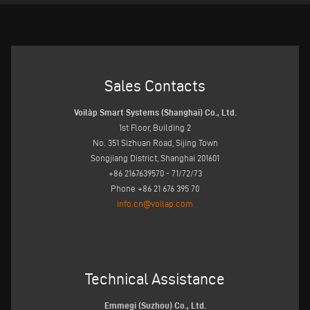
Sales Contacts
Voilàp Smart Systems (Shanghai) Co., Ltd.
1st Floor, Building 2
No. 351 Sizhuan Road, Sijing Town
Songjiang District, Shanghai 201601
+86 2167639570 - 71/72/73
Phone +86 21 676 395 70
info.cn@voilap.com
Technical Assistance
Emmegi (Suzhou) Co., Ltd.