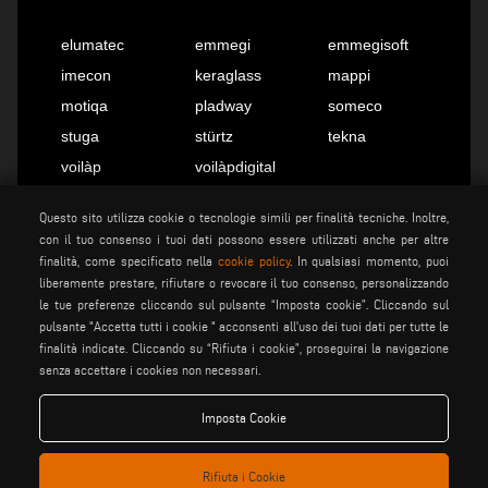
elumatec
emmegi
emmegisoft
imecon
keraglass
mappi
motiqa
pladway
someco
stuga
stürtz
tekna
voilàp
voilàpdigital
Questo sito utilizza cookie o tecnologie simili per finalità tecniche. Inoltre,
con il tuo consenso i tuoi dati possono essere utilizzati anche per altre
Italiano
info@tekna.it
finalità, come specificato nella
cookie policy
. In qualsiasi momento, puoi
liberamente prestare, rifiutare o revocare il tuo consenso, personalizzando
le tue preferenze cliccando sul pulsante “Imposta cookie”. Cliccando sul
be the change
pulsante "Accetta tutti i cookie " acconsenti all'uso dei tuoi dati per tutte le
finalità indicate. Cliccando su “Rifiuta i cookie”, proseguirai la navigazione
senza accettare i cookies non necessari.
privacy policy
note legali
Imposta Cookie
cookie policy
condizioni generali di vendita
condizioni generali di
impostazione cookies
distribuzione
Rifiuta i Cookie