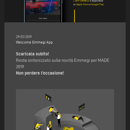
29/01/2019
Welcome Emmegi App
Scaricala subito!
Resta sintonizzato sulle novità Emmegi per MADE
2019
Non perdere l’occasione!