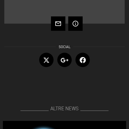
mail_outline
info_outline
ALTRE NEWS