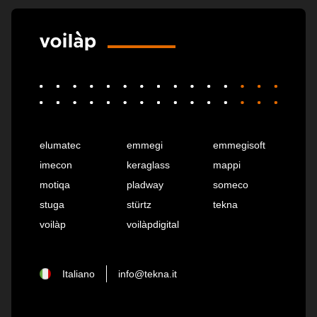
elumatec
emmegi
emmegisoft
imecon
keraglass
mappi
motiqa
pladway
someco
stuga
stürtz
tekna
voilàp
voilàpdigital
Italiano
info@tekna.it