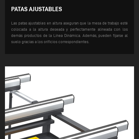
PATAS AJUSTABLES
Las patas ajustables en altura aseguran que la mesa de trabajo esté
colocada a la altura deseada y perfectamente alineada con los
demás productos de la Línea Dinámica. Además, pueden fijarse al
suelo gracias a los orificios correspondientes.