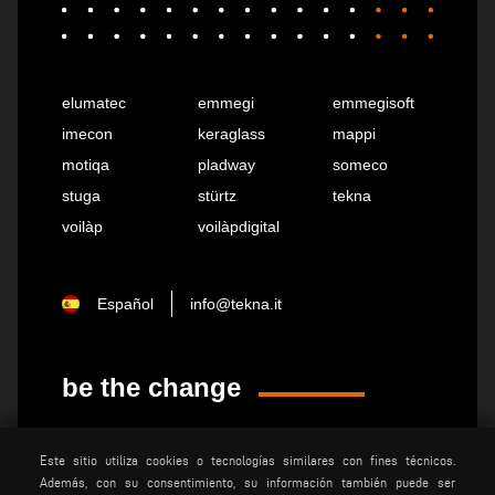
elumatec
emmegi
emmegisoft
imecon
keraglass
mappi
motiqa
pladway
someco
stuga
stürtz
tekna
voilàp
voilàpdigital
Español
info@tekna.it
be the change
privacy policy
advertencias legales
Este sitio utiliza cookies o tecnologías similares con fines técnicos.
Además, con su consentimiento, su información también puede ser
condiciones generales de