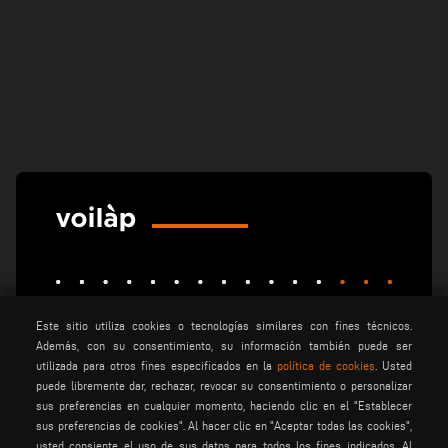
Este sitio utiliza cookies o tecnologías similares con fines técnicos.
Además, con su consentimiento, su información también puede ser
elumatec
emmegi
emmegisoft
utilizada para otros fines especificados en la
política de cookies
. Usted
puede libremente dar, rechazar, revocar su consentimiento o personalizar
imecon
keraglass
mappi
sus preferencias en cualquier momento, haciendo clic en el "Establecer
motiqa
pladway
someco
sus preferencias de cookies". Al hacer clic en "Aceptar todas las cookies",
usted consiente el uso de sus datos para todos los fines indicados. Al