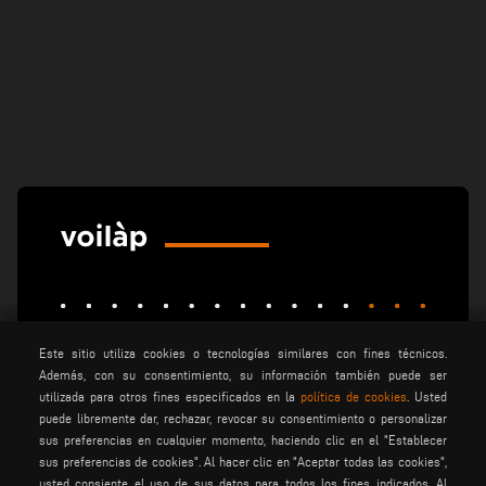
Este sitio utiliza cookies o tecnologías similares con fines técnicos.
Además, con su consentimiento, su información también puede ser
elumatec
emmegi
emmegisoft
utilizada para otros fines especificados en la
política de cookies
. Usted
puede libremente dar, rechazar, revocar su consentimiento o personalizar
imecon
keraglass
mappi
sus preferencias en cualquier momento, haciendo clic en el "Establecer
motiqa
pladway
someco
sus preferencias de cookies". Al hacer clic en "Aceptar todas las cookies",
usted consiente el uso de sus datos para todos los fines indicados. Al