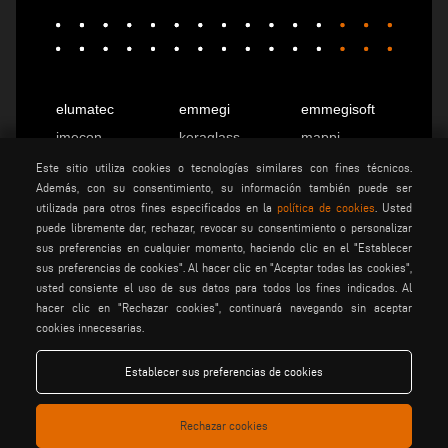
elumatec
emmegi
emmegisoft
imecon
keraglass
mappi
motiqa
pladway
someco
Este sitio utiliza cookies o tecnologías similares con fines técnicos.
Además, con su consentimiento, su información también puede ser
stuga
stürtz
tekna
utilizada para otros fines especificados en la
política de cookies
. Usted
voilàp
voilàpdigital
puede libremente dar, rechazar, revocar su consentimiento o personalizar
sus preferencias en cualquier momento, haciendo clic en el "Establecer
sus preferencias de cookies". Al hacer clic en "Aceptar todas las cookies",
usted consiente el uso de sus datos para todos los fines indicados. Al
Español
info@tekna.it
hacer clic en "Rechazar cookies", continuará navegando sin aceptar
cookies innecesarias.
be the change
Establecer sus preferencias de cookies
Rechazar cookies
privacy policy
advertencias legales