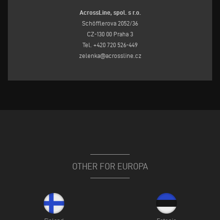
AcrossLine, spol. s r.o.
Schöfflerova 2052/36
CZ-130 00 Praha 3
Tel. +420 720 526-449
zelenka@acrossline.cz
OTHER FOR EUROPA