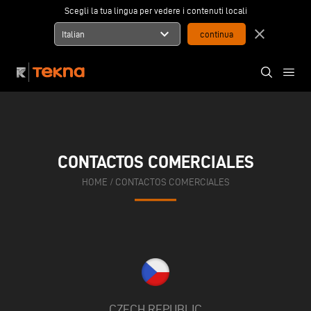
Scegli la tua lingua per vedere i contenuti locali
expand_more
close
Italian
CONTACTOS COMERCIALES
HOME
/
CONTACTOS COMERCIALES
CZECH REPUBLIC