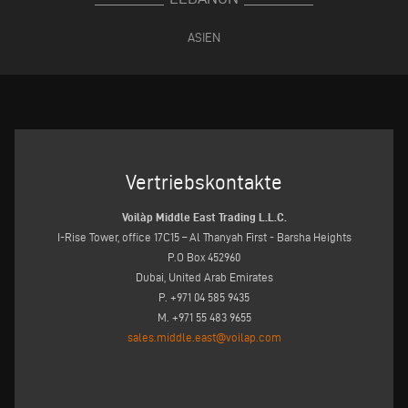
ASIEN
Vertriebskontakte
Voilàp Middle East Trading L.L.C.
I-Rise Tower, office 17C15 – Al Thanyah First - Barsha Heights
P.O Box 452960
Dubai, United Arab Emirates
P. +971 04 585 9435
M. +971 55 483 9655
sales.middle.east@voilap.com