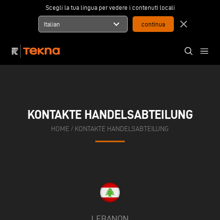
Scegli la tua lingua per vedere i contenuti locali
expand_more
close
Italian
KONTAKTE HANDELSABTEILUNG
HOME
/
KONTAKTE HANDELSABTEILUNG
LEBANON