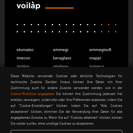
elumatec
emmegi
emmegisoft
imecon
keraglass
mappi
motiqa
pladway
someco
stuga
stürtz
tekna
Diese Website verwendet Cookies oder ähnliche Technologien für
technische Zwecke. Darüber hinaus können Ihre Daten mit Ihrer
voilàp
voilàpdigital
Zustimmung auch für andere Zwecke verwendet werden, wie in der
Cookie-Richtlinie angegeben
. Sie können Ihre Zustimmung jederzeit frei
erteilen, verweigern, widerrufen oder Ihre Präferenzen anpassen, indem Sie
Deutsch
info@tekna.it
auf "Cookie-Einstellungen" klicken. Indem Sie auf "Alle Cookies
akzeptieren" klicken, stimmen Sie der Verwendung Ihrer Daten für alle
angegebenen Zwecke zu. Wenn Sie auf "Cookies ablehnen" klicken, können
Sie weiter surfen, ohne unnötige Cookies zu akzeptieren.
be the change