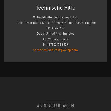
Technische Hilfe
Voilàp Middle East Trading L.L.C.
I-Rise Tower, office 17C15 – Al Thanyah First - Barsha Heights
P.O Box 452960
Dubai, United Arab Emirates
P. +971 04 585 9435
M. +971 52 173 9529
service.middle.east@voilap.com
ANDERE FÜR ASIEN