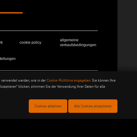
allgemeine
rk
cookie policy
verkaufsbedingungen
tellungen
41019 Soliera (MO) - ITALY - C.F - P.IVA 02057270361
e verwendet werden, wie in der
Cookie-Richtlinie angegeben
. Sie können Ihre
akzeptieren" klicken, stimmen Sie der Verwendung Ihrer Daten für alle
Cookies ablehnen
Alle Cookies akzeptieren