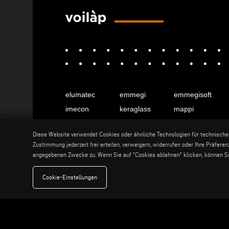
elumatec
emmegi
emmegisoft
imecon
keraglass
mappi
motiqa
pladway
someco
Diese Website verwendet Cookies oder ähnliche Technologien für technisch
stuga
stürtz
tekna
Zustimmung jederzeit frei erteilen, verweigern, widerrufen oder Ihre Präfere
voilàp
voilàpdigital
angegebenen Zwecke zu. Wenn Sie auf "Cookies ablehnen" klicken, können Sie
Cookie-Einstellungen
Deutsch
info@tekna.it