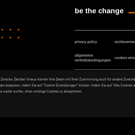
be the change
privacy policy
rechtsverme
allgemeine
cookies eins
vertriebsbedingungen
Voilàp S.p.a. - Via Archimede, 10 - 
e Zwecke. Darüber hinaus können Ihre Daten mit Ihrer Zustimmung auch für andere Zweck
nzen anpassen, indem Sie auf "Cookie-Einstellungen" klicken. Indem Sie auf "Alle Cookies 
 weiter surfen, ohne unnötige Cookies zu akzeptieren.