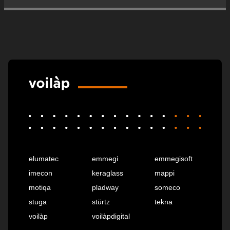
elumatec
emmegi
emmegisoft
imecon
keraglass
mappi
motiqa
pladway
someco
stuga
stürtz
tekna
voilàp
voilàpdigital