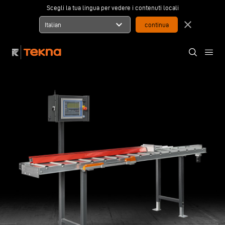
Scegli la tua lingua per vedere i contenuti locali
expand_more
close
Italian