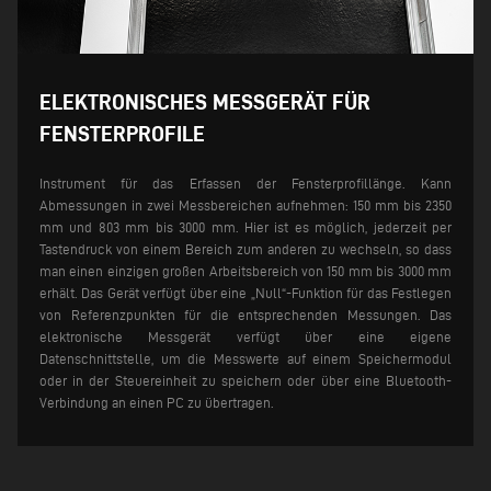
ELEKTRONISCHES MESSGERÄT FÜR
FENSTERPROFILE
Instrument für das Erfassen der Fensterprofillänge. Kann
Abmessungen in zwei Messbereichen aufnehmen: 150 mm bis 2350
mm und 803 mm bis 3000 mm. Hier ist es möglich, jederzeit per
Tastendruck von einem Bereich zum anderen zu wechseln, so dass
man einen einzigen großen Arbeitsbereich von 150 mm bis 3000 mm
erhält.
Das Gerät verfügt über eine „Null“-Funktion für das Festlegen
von Referenzpunkten für die entsprechenden Messungen.
Das
elektronische Messgerät verfügt über eine eigene
Datenschnittstelle, um die Messwerte auf einem Speichermodul
oder in der Steuereinheit zu speichern oder über eine Bluetooth-
Verbindung an einen PC zu übertragen.