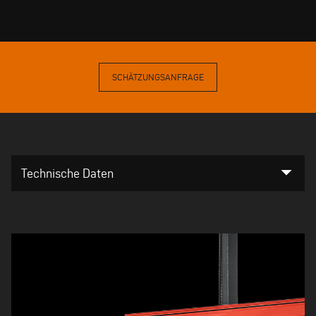
SCHÄTZUNGSANFRAGE
arrow_drop_down
Technische Daten