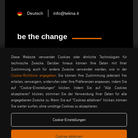
Deutsch
info@tekna.it
be the change
Diese Website verwendet Cookies oder ähnliche Technologien für
privacy policy
rechtsvermerk
technische Zwecke. Darüber hinaus können Ihre Daten mit Ihrer
allgemeine
cookie policy
Zustimmung auch für andere Zwecke verwendet werden, wie in der
verkaufsbedingungen
Cookie-Richtlinie angegeben
. Sie können Ihre Zustimmung jederzeit frei
allgemeine
cookies einstellungen
erteilen, verweigern, widerrufen oder Ihre Präferenzen anpassen, indem Sie
vertriebsbedingungen
auf "Cookie-Einstellungen" klicken. Indem Sie auf "Alle Cookies
akzeptieren" klicken, stimmen Sie der Verwendung Ihrer Daten für alle
angegebenen Zwecke zu. Wenn Sie auf "Cookies ablehnen" klicken, können
Voilàp S.p.a. - Via Archimede, 10 - 41019 Soliera (MO) - ITALY
Sie weiter surfen, ohne unnötige Cookies zu akzeptieren.
- C.F - P.IVA 02057270361
Cookie-Einstellungen
Cookies ablehnen